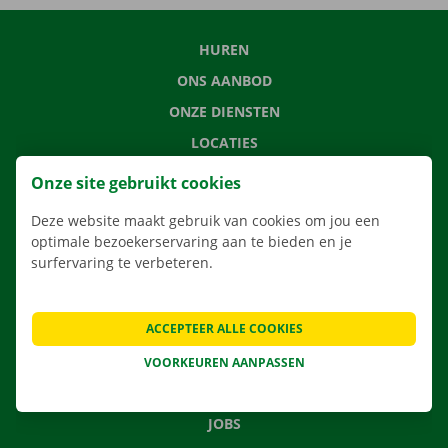
HUREN
ONS AANBOD
ONZE DIENSTEN
LOCATIES
APP
Onze site gebruikt cookies
VERHUISOPLOSSINGEN
Deze website maakt gebruik van cookies om jou een
optimale bezoekerservaring aan te bieden en je
surfervaring te verbeteren.
CONTACTEER ONS
ACCEPTEER ALLE COOKIES
VEELGESTELDE VRAGEN
NIEUWS
VOORKEUREN AANPASSEN
CADEAUBON
JOBS