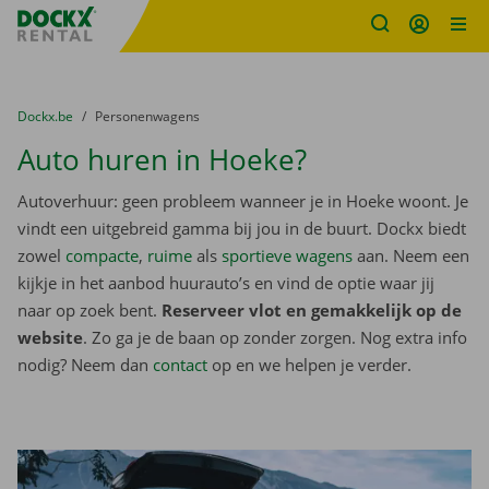
Fratello DEMO
Ga naar inhoud
Taalselectie overslaan
U bevindt zich hier:
van
Dockx.be
naar
Personenwagens
Auto huren in Hoeke?
Autoverhuur: geen probleem wanneer je in Hoeke woont. Je
vindt een uitgebreid gamma bij jou in de buurt. Dockx biedt
zowel
compacte
,
ruime
als
sportieve wagens
aan. Neem een
kijkje in het aanbod huurauto’s en vind de optie waar jij
naar op zoek bent.
Reserveer vlot en gemakkelijk op de
website
. Zo ga je de baan op zonder zorgen. Nog extra info
nodig? Neem dan
contact
op en we helpen je verder.