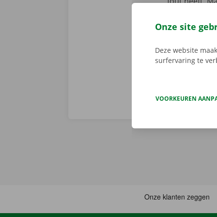
fout heeft. M
We brengen de
persoonlijke
Onze site geb
Deze website maakt
surfervaring te ve
VOORKEUREN AANP