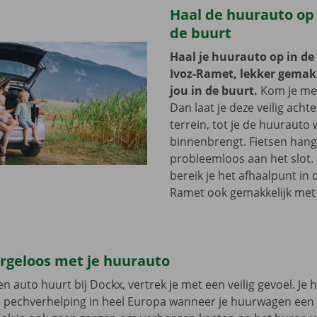
Haal de huurauto op b
de buurt
Haal je huurauto op in de
Ivoz-Ramet, lekker gemakk
jou in de buurt.
Kom je met
Dan laat je deze veilig acht
terrein, tot je de huurauto
binnenbrengt. Fietsen hang 
probleemloos aan het slot.
bereik je het afhaalpunt in d
Ramet ook gemakkelijk met
orgeloos met je huurauto
n auto huurt bij Dockx, vertrek je met een veilig gevoel. Je 
n pechverhelping in heel Europa wanneer je huurwagen een