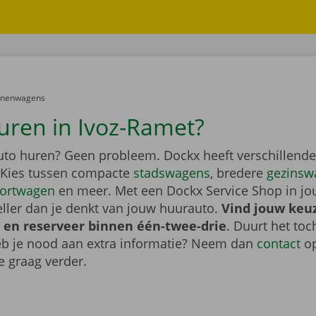
er:
onenwagens
uren in Ivoz-Ramet?
auto huren? Geen probleem. Dockx heeft verschillende
 Kies tussen compacte
stadswagens
, bredere
gezinsw
ortwagen
en meer. Met een Dockx Service Shop in jo
eller dan je denkt van jouw huurauto.
Vind jouw keu
 en reserveer binnen één-twee-drie
. Duurt het toc
heb je nood aan extra informatie? Neem dan
contact
op
e graag verder.