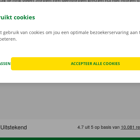
aak je ook geen zorgen om verborgen kosten na het huren v
 staat van de auto voor vertrek samen in beeld.
Transpara
 service: daar gaan we voor.
ruikt cookies
 gebruik van cookies om jou een optimale bezoekerservaring aan t
rbeteren.
ASSEN
ACCEPTEER ALLE COOKIES