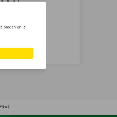
an de auto.
ntie en een
e bieden en je