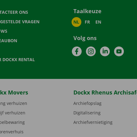
Taalkeuze
TACTEER ONS
LGESTELDE VRAGEN
NL
FR
EN
UWS
Volg ons
EAUBON
Facebook
Instagram
LinkedIn
YouTu
R DOCKX RENTAL
kx Movers
Dockx Rhenus Archisaf
ng verhuizen
Archiefopslag
ijf verhuizen
Digitalisering
elbewaring
Archiefvernietiging
orenverhuis