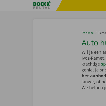
Ga naar inhoud
Taalselectie overslaan
Fratello DEMO
U bevindt zich hi
van
Dockx.be
naar
Pers
Auto h
Wil je een 
Ivoz-Ramet.
krachtige
sp
geniet je sn
het aanbod
langer, of 
We helpen j