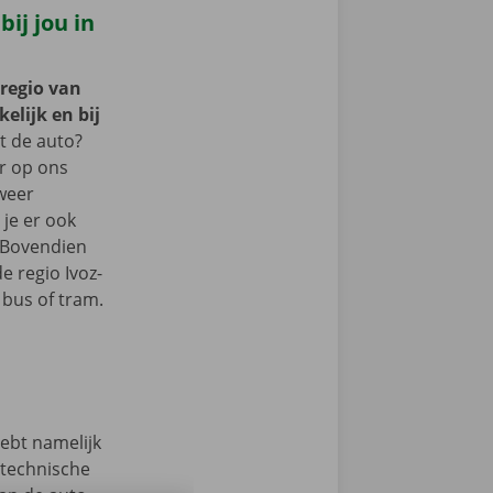
ij jou in
 regio van
elijk en bij
 de auto?
er op ons
 weer
je er ook
 Bovendien
e regio Ivoz-
 bus of tram.
hebt namelijk
 technische