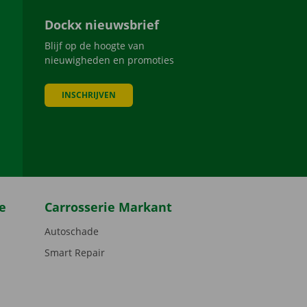
Dockx nieuwsbrief
Blijf op de hoogte van
nieuwigheden en promoties
INSCHRIJVEN
be
e
Carrosserie Markant
Autoschade
Smart Repair