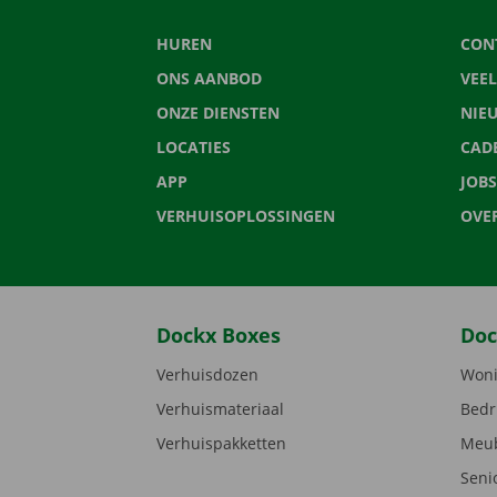
HUREN
CON
ONS AANBOD
VEE
ONZE DIENSTEN
NIE
LOCATIES
CAD
APP
JOBS
VERHUISOPLOSSINGEN
OVE
Dockx Boxes
Doc
Verhuisdozen
Woni
Verhuismateriaal
Bedr
Verhuispakketten
Meub
Seni