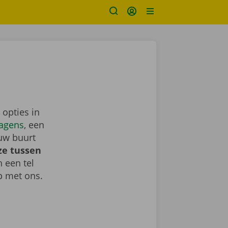
 opties in
agens
, een
uw buurt
ze tussen
h een tel
 met ons.