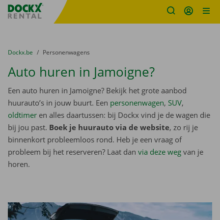
Fratello DEMO
Ga naar inhoud
Taalselectie overslaan
U bevindt zich hier:
van
Dockx.be
naar
Personenwagens
Auto huren in Jamoigne?
Een auto huren in Jamoigne? Bekijk het grote aanbod
huurauto’s in jouw buurt. Een
personenwagen
,
SUV
,
oldtimer
en alles daartussen: bij Dockx vind je de wagen die
bij jou past.
Boek je huurauto via de website
, zo rij je
binnenkort probleemloos rond. Heb je een vraag of
probleem bij het reserveren? Laat dan
via deze weg
van je
horen.