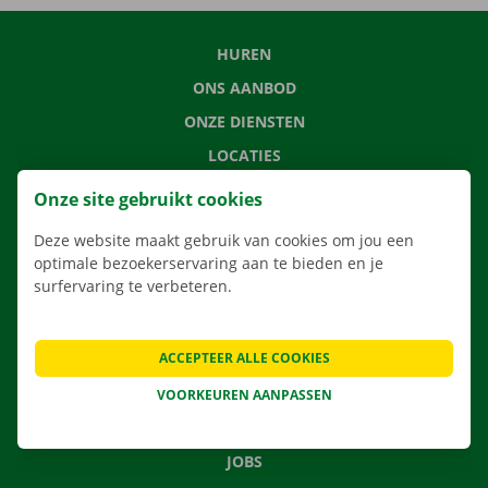
HUREN
ONS AANBOD
ONZE DIENSTEN
LOCATIES
APP
Onze site gebruikt cookies
VERHUISOPLOSSINGEN
Deze website maakt gebruik van cookies om jou een
optimale bezoekerservaring aan te bieden en je
surfervaring te verbeteren.
CONTACTEER ONS
ACCEPTEER ALLE COOKIES
VEELGESTELDE VRAGEN
NIEUWS
VOORKEUREN AANPASSEN
CADEAUBON
JOBS