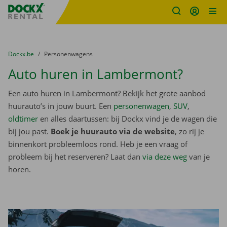
Fratello DEMO
Ga naar inhoud
Taalselectie overslaan
U bevindt zich hier:
van
Dockx.be
naar
Personenwagens
Auto huren in Lambermont?
Een auto huren in Lambermont? Bekijk het grote aanbod
huurauto’s in jouw buurt. Een
personenwagen
,
SUV
,
oldtimer
en alles daartussen: bij Dockx vind je de wagen die
bij jou past.
Boek je huurauto via de website
, zo rij je
binnenkort probleemloos rond. Heb je een vraag of
probleem bij het reserveren? Laat dan
via deze weg
van je
horen.