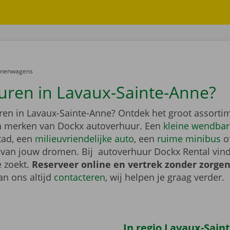
er:
onenwagens
uren in Lavaux-Sainte-Anne?
ren in Lavaux-Sainte-Anne? Ontdek het groot assorti
 merken van Dockx autoverhuur. Een
kleine wendba
tad, een
milieuvriendelijke auto
, een
ruime minibus
o
van jouw dromen. Bij autoverhuur Dockx Rental vind
e zoekt.
Reserveer online en vertrek zonder zorge
an ons altijd
contacteren
, wij helpen je graag verder.
In regio Lavaux-Sain