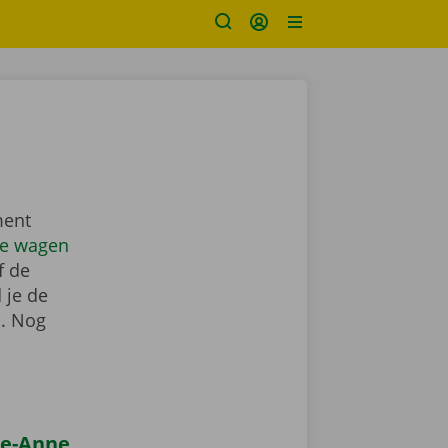
ment
re wagen
f de
 je de
n
. Nog
te-Anne