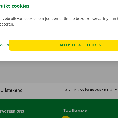
n de schade aan de auto. Je geniet bij technische proble
ruikt cookies
ping binnen heel Europa. Zo geraak je altijd veilig thuis.
 gebruik van cookies om jou een optimale bezoekerservaring aan t
rbeteren.
ASSEN
ACCEPTEER ALLE COOKIES
Taalkeuze
TACTEER ONS