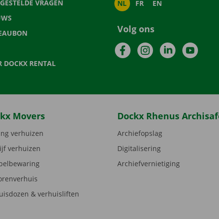
LGESTELDE VRAGEN
NL
FR
EN
UWS
Volg ons
EAUBON
Facebook
Instagram
LinkedIn
YouTu
R DOCKX RENTAL
kx Movers
Dockx Rhenus Archisaf
ng verhuizen
Archiefopslag
ijf verhuizen
Digitalisering
elbewaring
Archiefvernietiging
orenverhuis
uisdozen & verhuisliften