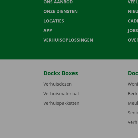
ONS AANBOD
VEE
ONZE DIENSTEN
NIE
LOCATIES
CAD
APP
JOBS
VERHUISOPLOSSINGEN
OVE
Dockx Boxes
Doc
Verhuisdozen
Woni
Verhuismateriaal
Bedr
Verhuispakketten
Meub
Seni
Verh