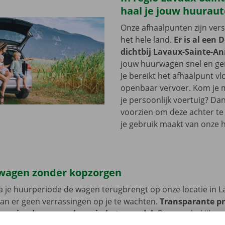
haal je jouw huuraut
Onze afhaalpunten zijn ver
het hele land.
Er is al een 
dichtbij Lavaux-Sainte-A
jouw huurwagen snel en gem
Je bereikt het afhaalpunt vl
openbaar vervoer. Kom je me
je persoonlijk voertuig? Dan
voorzien om deze achter te l
je gebruik maakt van onze 
wagen zonder kopzorgen
 je huurperiode de wagen terugbrengt op onze locatie in L
an er geen verrassingen op je te wachten.
Transparante pr
 service dragen we hoog in het vaandel.
Daarom bekijken 