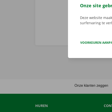
voorhand same
Onze site geb
van pechverhel
Deze website maakt
surfervaring te ve
VOORKEUREN AANP
HUREN
CON