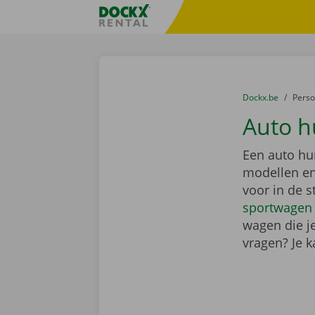
Ga naar inhoud
Taalselectie overslaan
Fratello DEMO
U bevindt zich hi
van
Dockx.be
naar
Pers
Auto h
Een auto hu
modellen en
voor in de s
sportwagen
wagen die j
vragen? Je k