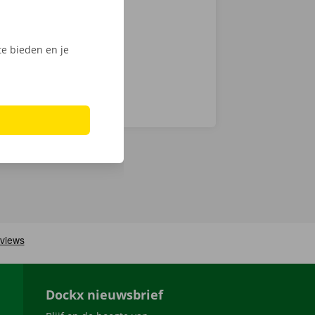
men ook 24/7
e bieden en je
Dockx nieuwsbrief