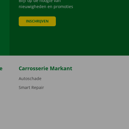
Blijf op de hoogte van
nieuwigheden en promoties
INSCHRIJVEN
be
e
Carrosserie Markant
Autoschade
Smart Repair