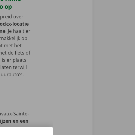
o op
spreid over
Dockx-locatie
nne
. Je haalt er
akkelijk op.
ot met het
t de fiets of
 is er plaats
aten terwijl
huurauto’s.
avaux-Sainte-
ijzen en een
we op