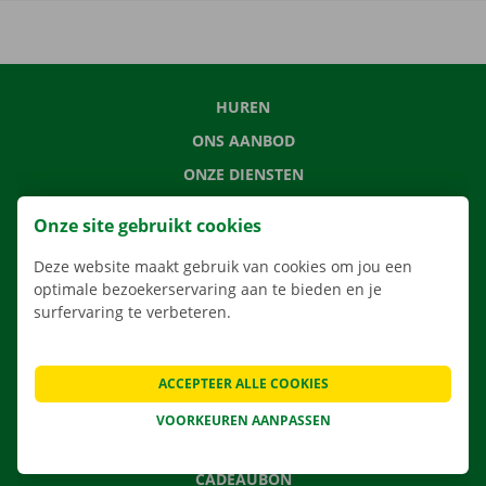
HUREN
ONS AANBOD
ONZE DIENSTEN
LOCATIES
Onze site gebruikt cookies
APP
Deze website maakt gebruik van cookies om jou een
VERHUISOPLOSSINGEN
optimale bezoekerservaring aan te bieden en je
surfervaring te verbeteren.
CONTACTEER ONS
ACCEPTEER ALLE COOKIES
VEELGESTELDE VRAGEN
VOORKEUREN AANPASSEN
NIEUWS
CADEAUBON