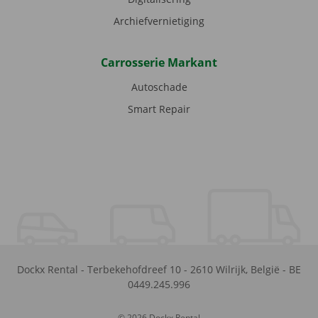
Archiefvernietiging
Carrosserie Markant
Autoschade
Smart Repair
Dockx Rental
-
Terbekehofdreef 10
-
2610
Wilrijk
,
België
-
BE
0449.245.996
© 2026 Dockx Rental