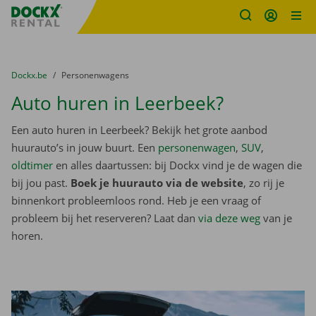
Fratello DEMO
Ga naar inhoud
Taalselectie overslaan
U bevindt zich hier:
van
Dockx.be
naar
Personenwagens
Auto huren in Leerbeek?
Een auto huren in Leerbeek? Bekijk het grote aanbod
huurauto’s in jouw buurt. Een
personenwagen
,
SUV
,
oldtimer
en alles daartussen: bij Dockx vind je de wagen die
bij jou past.
Boek je huurauto via de website
, zo rij je
binnenkort probleemloos rond. Heb je een vraag of
probleem bij het reserveren? Laat dan
via deze weg
van je
horen.