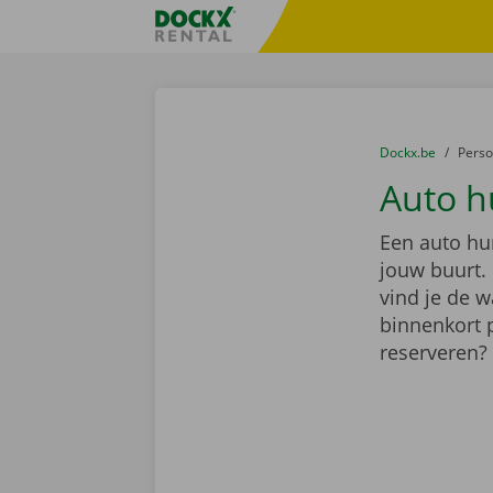
Ga naar inhoud
Taalselectie overslaan
Fratello DEMO
U bevindt zich hi
van
Dockx.be
naar
Pers
Auto h
Een auto hur
jouw buurt.
vind je de w
binnenkort 
reserveren?