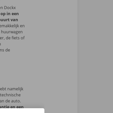
een Dockx
 op in een
buurt van
gemakkelijk en
je huurwagen
, de fiets of
n
ns de
hebt namelijk
 technische
an de auto.
ntie en een