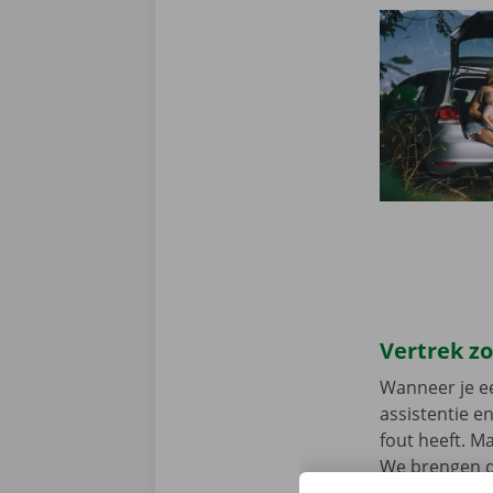
Vertrek z
Wanneer je ee
assistentie e
fout heeft. M
We brengen de