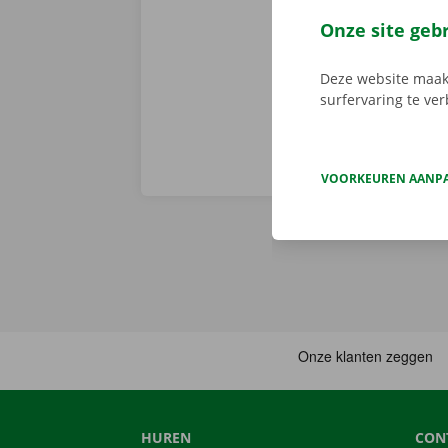
persoonlijke
Onze site geb
Deze website maakt
surfervaring te ve
VOORKEUREN AANP
HUREN
CON