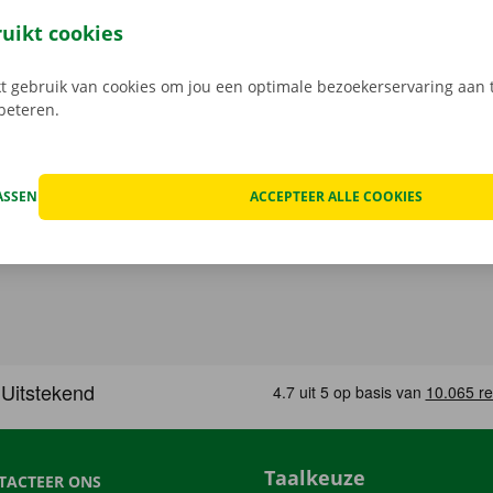
 service: daar gaan we voor.
ruikt cookies
 gebruik van cookies om jou een optimale bezoekerservaring aan t
rbeteren.
ASSEN
ACCEPTEER ALLE COOKIES
Taalkeuze
TACTEER ONS