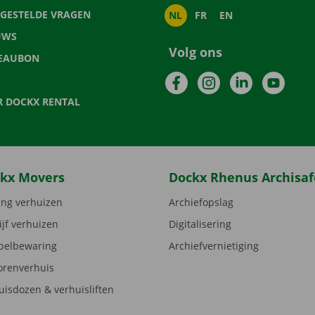
LGESTELDE VRAGEN
NL
FR
EN
UWS
Volg ons
EAUBON
Facebook
Instagram
LinkedIn
YouTu
R DOCKX RENTAL
kx Movers
Dockx Rhenus Archisaf
ng verhuizen
Archiefopslag
ijf verhuizen
Digitalisering
elbewaring
Archiefvernietiging
orenverhuis
uisdozen & verhuisliften