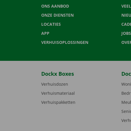
ONS AANBOD
VEE
ONZE DIENSTEN
NIE
LOCATIES
CAD
APP
JOBS
VERHUISOPLOSSINGEN
OVE
Dockx Boxes
Doc
Verhuisdozen
Woni
Verhuismateriaal
Bedr
Verhuispakketten
Meub
Seni
Verh