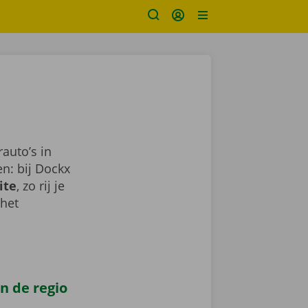
auto’s in
n: bij Dockx
ite
, zo rij je
 het
n de regio
s