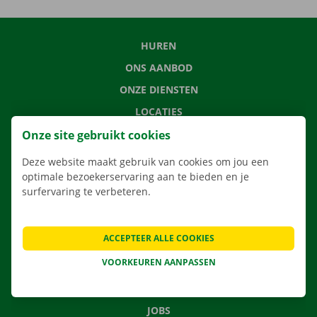
HUREN
ONS AANBOD
ONZE DIENSTEN
LOCATIES
APP
Onze site gebruikt cookies
VERHUISOPLOSSINGEN
Deze website maakt gebruik van cookies om jou een
optimale bezoekerservaring aan te bieden en je
surfervaring te verbeteren.
CONTACTEER ONS
ACCEPTEER ALLE COOKIES
VEELGESTELDE VRAGEN
VOORKEUREN AANPASSEN
NIEUWS
CADEAUBON
JOBS