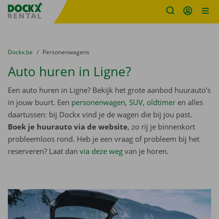
Fratello DEMO
Ga naar inhoud
Taalselectie overslaan
U bevindt zich hier:
van
Dockx.be
naar
Personenwagens
Auto huren in Ligne?
Een auto huren in Ligne? Bekijk het grote aanbod huurauto’s
in jouw buurt. Een
personenwagen
,
SUV
,
oldtimer
en alles
daartussen: bij Dockx vind je de wagen die bij jou past.
Boek je huurauto via de website
, zo rij je binnenkort
probleemloos rond. Heb je een vraag of probleem bij het
reserveren? Laat dan
via deze weg
van je horen.