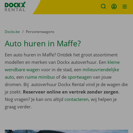
Fratello DEMO
Ga naar inhoud
Taalselectie overslaan
U bevindt zich hier:
van
Dockx.be
naar
Personenwagens
Auto huren in Maffe?
Een auto huren in Maffe? Ontdek het groot assortiment
modellen en merken van Dockx autoverhuur. Een
kleine
wendbare wagen
voor in de stad, een
milieuvriendelijke
auto
, een
ruime minibus
of de
sportwagen
van jouw
dromen. Bij autoverhuur Dockx Rental vind je de wagen die
je zoekt.
Reserveer online en vertrek zonder zorgen
.
Nog vragen? Je kan ons altijd
contacteren
, wij helpen je
graag verder.