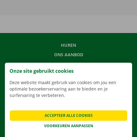
HUREN
ONS AANBOD
ONZE DIENSTEN
Onze site gebruikt cookies
LOCATIES
Deze website maakt gebruik van cookies om jou een
APP
optimale bezoekerservaring aan te bieden en je
VERHUISOPLOSSINGEN
surfervaring te verbeteren.
ACCEPTEER ALLE COOKIES
CONTACTEER ONS
VOORKEUREN AANPASSEN
VEELGESTELDE VRAGEN