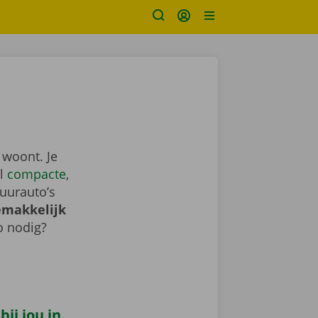
woont. Je
el
compacte
,
uurauto’s
emakkelijk
o nodig?
ij jou in