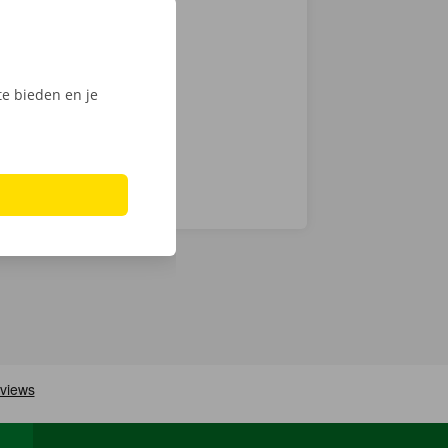
zen. Hoewel we
chnische fout
laar: in heel
e bieden en je