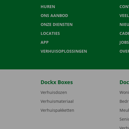
HUREN
CON
ONS AANBOD
VEE
ONZE DIENSTEN
NIE
LOCATIES
CAD
APP
JOBS
VERHUISOPLOSSINGEN
OVE
Dockx Boxes
Doc
Verhuisdozen
Woni
Verhuismateriaal
Bedr
Verhuispakketten
Meub
Seni
Verh