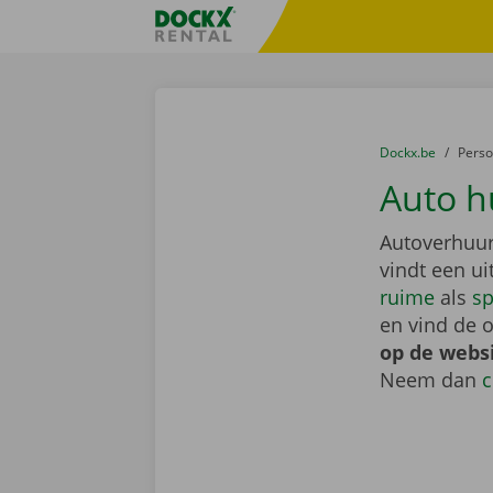
Ga naar inhoud
Taalselectie overslaan
Fratello DEMO
U bevindt zich hi
van
Dockx.be
naar
Pers
Auto h
Autoverhuur
vindt een u
ruime
als
sp
en vind de o
op de webs
Neem dan
c