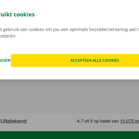
at van het voertuig en overlopen we onze transparante prij
open, kan het voorkomen dat je huurwagen onderweg een te
ruikt cookies
at geval staat er 24/7 assistentie en pechverhelping voor je k
rtrek je zorgeloos op pad met je huurauto.
 gebruik van cookies om jou een optimale bezoekerservaring aan t
rbeteren.
ASSEN
ACCEPTEER ALLE COOKIES