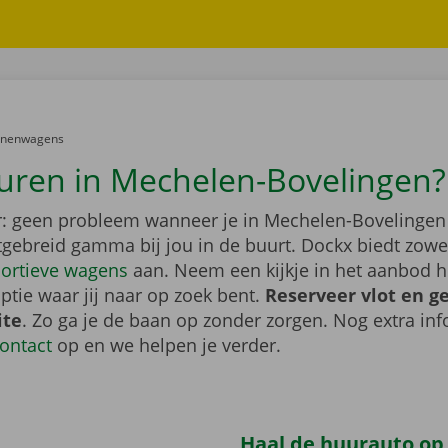
er:
onenwagens
uren in Mechelen-Bovelingen?
: geen probleem wanneer je in Mechelen-Bovelingen 
itgebreid gamma bij jou in de buurt. Dockx biedt zow
ortieve wagens
aan. Neem een kijkje in het aanbod h
ptie waar jij naar op zoek bent.
Reserveer vlot en g
ite
. Zo ga je de baan op zonder zorgen. Nog extra inf
ontact
op en we helpen je verder.
Haal de huurauto op b