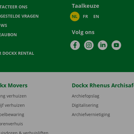
Taalkeuze
TACTEER ONS
LGESTELDE VRAGEN
NL
FR
EN
UWS
Volg ons
EAUBON
Facebook
Instagram
LinkedIn
YouTu
R DOCKX RENTAL
kx Movers
Dockx Rhenus Archisaf
ng verhuizen
Archiefopslag
ijf verhuizen
Digitalisering
elbewaring
Archiefvernietiging
orenverhuis
uisdozen & verhuisliften