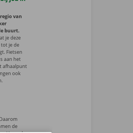
 regio van
ker
de buurt.
at je deze
 tot je de
t. Fietsen
s aan het
et afhaalpunt
ingen ook
m.
Daarom
samen de