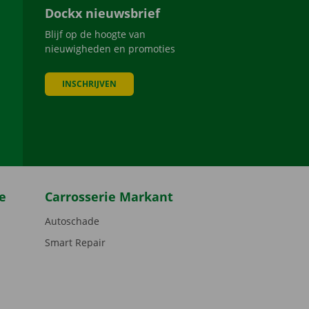
Dockx nieuwsbrief
Blijf op de hoogte van
nieuwigheden en promoties
INSCHRIJVEN
be
e
Carrosserie Markant
Autoschade
Smart Repair