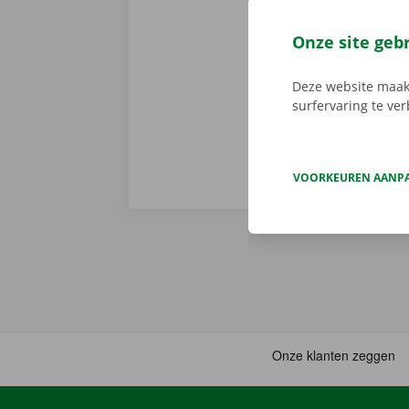
volledige sta
er niet op h
Onze site geb
vertoont. In d
Europa. Zo ve
Deze website maakt
surfervaring te ve
VOORKEUREN AANP