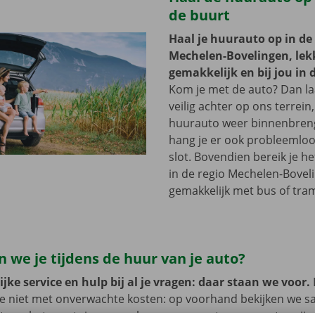
de buurt
Haal je huurauto op in de
Mechelen-Bovelingen, lek
gemakkelijk en bij jou in 
Kom je met de auto? Dan la
veilig achter op ons terrein,
huurauto weer binnenbreng
hang je er ook probleemloo
slot. Bovendien bereik je h
in de regio Mechelen-Bovel
gemakkelijk met bus of tra
 we je tijdens de huur van je auto?
jke service en hulp bij al je vragen: daar staan we voor.
je niet met onverwachte kosten: op voorhand bekijken we 