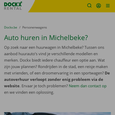
Fratello DEMO
Ga naar inhoud
Taalselectie overslaan
U bevindt zich hier:
van
Dockx.be
naar
Personenwagens
Auto huren in Michelbeke?
Op zoek naar een huurwagen in Michelbeke? Tussen ons
aanbod huurauto’s vind je verschillende modellen en
merken. Dockx biedt iedere chauffeur een optie aan. Wat
zijn jouw plannen? Rondrijden in de stad, een reisje maken
met vrienden, of een droomervaring in een sportwagen?
De
autoverhuur verloopt zonder enig probleem via de
website
. Ervaar je toch problemen?
Neem dan contact op
en we vinden een oplossing.