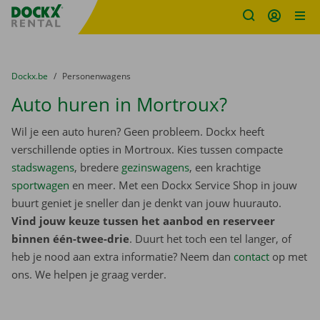
Fratello DEMO
Ga naar inhoud
Taalselectie overslaan
U bevindt zich hier:
van
Dockx.be
naar
Personenwagens
Auto huren in Mortroux?
Wil je een auto huren? Geen probleem. Dockx heeft
verschillende opties in Mortroux. Kies tussen compacte
stadswagens
, bredere
gezinswagens
, een krachtige
sportwagen
en meer. Met een Dockx Service Shop in jouw
buurt geniet je sneller dan je denkt van jouw huurauto.
Vind jouw keuze tussen het aanbod en reserveer
binnen één-twee-drie
. Duurt het toch een tel langer, of
heb je nood aan extra informatie? Neem dan
contact
op met
ons. We helpen je graag verder.