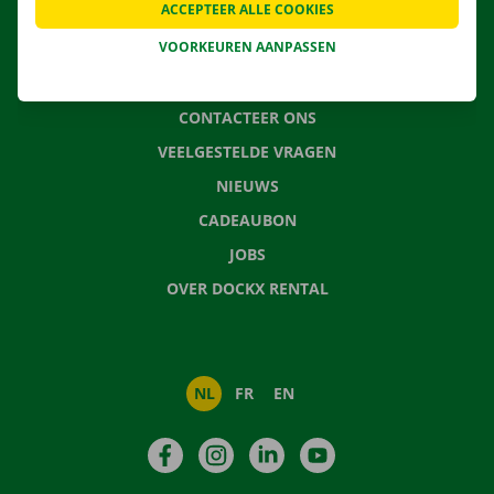
ACCEPTEER ALLE COOKIES
VERHUISOPLOSSINGEN
VOORKEUREN AANPASSEN
CONTACTEER ONS
VEELGESTELDE VRAGEN
NIEUWS
CADEAUBON
JOBS
OVER DOCKX RENTAL
NL
FR
EN
Facebook
Instagram
LinkedIn
YouTube