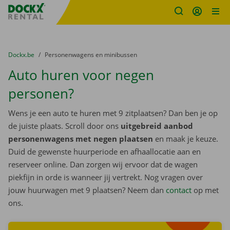
Fratello DEMO
Ga naar inhoud
Taalselectie overslaan
U bevindt zich hier:
van
Dockx.be
naar
Personenwagens en minibussen
Auto huren voor negen
personen?
Wens je een auto te huren met 9 zitplaatsen? Dan ben je op
de juiste plaats. Scroll door ons
uitgebreid aanbod
personenwagens met negen plaatsen
en maak je keuze.
Duid de gewenste huurperiode en afhaallocatie aan en
reserveer online. Dan zorgen wij ervoor dat de wagen
piekfijn in orde is wanneer jij vertrekt. Nog vragen over
jouw huurwagen met 9 plaatsen? Neem dan
contact
op met
Zoek
ons.
wagens