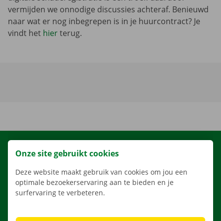
vermijden we onnodige discussies achteraf. Benieuwd
naar wat er nog inbegrepen is in je huurcontract? Je
vindt het
hier
terug.
HUREN
Onze site gebruikt cookies
ONS AANBOD
Deze website maakt gebruik van cookies om jou een
ONZE DIENSTEN
optimale bezoekerservaring aan te bieden en je
surfervaring te verbeteren.
LOCATIES
APP