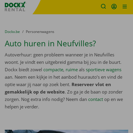
Fratello DEMO
Ga naar inhoud
Taalselectie overslaan
U bevindt zich hier:
van
Dockx.be
naar
Personenwagens
Auto huren in Neufvilles?
Autoverhuur: geen probleem wanneer je in Neufvilles
woont. Je vindt een uitgebreid gamma bij jou in de buurt.
Dockx biedt zowel
compacte
,
ruime
als
sportieve wagens
aan. Neem een kijkje in het aanbod huurauto’s en vind de
optie waar jij naar op zoek bent.
Reserveer vlot en
gemakkelijk op de website
. Zo ga je de baan op zonder
zorgen. Nog extra info nodig? Neem dan
contact
op en we
helpen je verder.