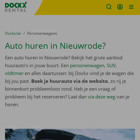
Fratello DEMO
Ga naar inhoud
Taalselectie overslaan
U bevindt zich hier:
van
Dockx.be
naar
Personenwagens
Auto huren in Nieuwrode?
Een auto huren in Nieuwrode? Bekijk het grote aanbod
huurauto’s in jouw buurt. Een
personenwagen
,
SUV
,
oldtimer
en alles daartussen: bij Dockx vind je de wagen die
bij jou past.
Boek je huurauto via de website
, zo rij je
binnenkort probleemloos rond. Heb je een vraag of
probleem bij het reserveren? Laat dan
via deze weg
van je
horen.