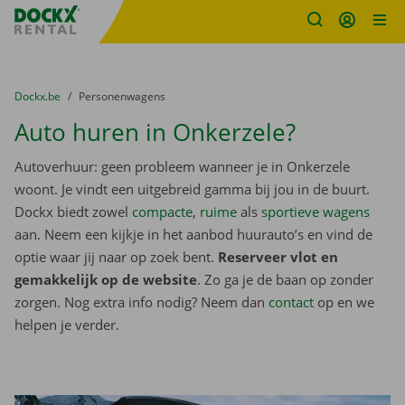
Fratello DEMO
Ga naar inhoud
Taalselectie overslaan
U bevindt zich hier:
van
Dockx.be
naar
Personenwagens
Auto huren in Onkerzele?
Autoverhuur: geen probleem wanneer je in Onkerzele
woont. Je vindt een uitgebreid gamma bij jou in de buurt.
Dockx biedt zowel
compacte
,
ruime
als
sportieve wagens
aan. Neem een kijkje in het aanbod huurauto’s en vind de
optie waar jij naar op zoek bent.
Reserveer vlot en
gemakkelijk op de website
. Zo ga je de baan op zonder
zorgen. Nog extra info nodig? Neem dan
contact
op en we
helpen je verder.