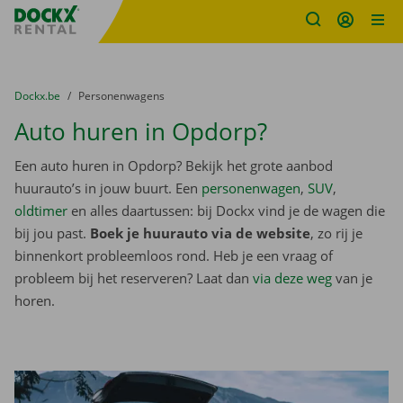
Fratello DEMO
Ga naar inhoud
Taalselectie overslaan
U bevindt zich hier:
van
Dockx.be
naar
Personenwagens
Auto huren in Opdorp?
Een auto huren in Opdorp? Bekijk het grote aanbod
huurauto’s in jouw buurt. Een
personenwagen
,
SUV
,
oldtimer
en alles daartussen: bij Dockx vind je de wagen die
bij jou past.
Boek je huurauto via de website
, zo rij je
binnenkort probleemloos rond. Heb je een vraag of
probleem bij het reserveren? Laat dan
via deze weg
van je
horen.