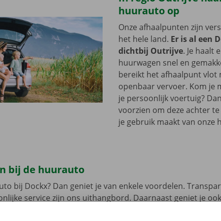
huurauto op
Onze afhaalpunten zijn ver
het hele land.
Er is al een 
dichtbij Outrijve
. Je haalt 
huurwagen snel en gemakkel
bereikt het afhaalpunt vlot
openbaar vervoer. Kom je me
je persoonlijk voertuig? Dan
voorzien om deze achter te l
je gebruik maakt van onze 
n bij de huurauto
uto bij Dockx? Dan geniet je van enkele voordelen. Transpar
nlijke service zijn ons uithangbord. Daarnaast geniet je oo
n pechverhelping binnen heel Europa indien je huurwagen e