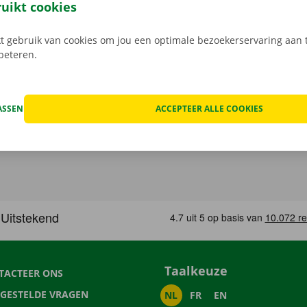
 rij je zonder zorgen rond in je huurauto
.
ruikt cookies
 gebruik van cookies om jou een optimale bezoekerservaring aan t
rbeteren.
ASSEN
ACCEPTEER ALLE COOKIES
Taalkeuze
TACTEER ONS
LGESTELDE VRAGEN
NL
FR
EN