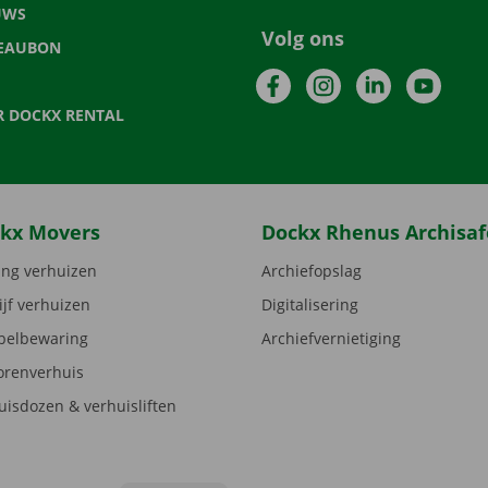
UWS
Volg ons
EAUBON
Facebook
Instagram
LinkedIn
YouTu
R DOCKX RENTAL
kx Movers
Dockx Rhenus Archisaf
ng verhuizen
Archiefopslag
ijf verhuizen
Digitalisering
elbewaring
Archiefvernietiging
orenverhuis
uisdozen & verhuisliften