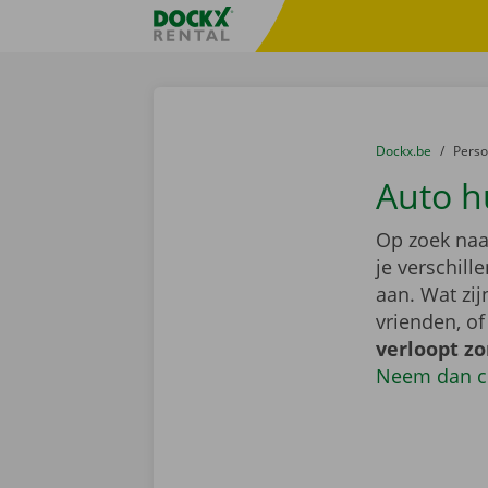
Ga naar inhoud
Taalselectie overslaan
Fratello DEMO
U bevindt zich hi
van
Dockx.be
naar
Pers
Auto h
Op zoek naa
je verschil
aan. Wat zi
vrienden, o
verloopt z
Neem dan c