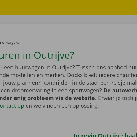
er:
onenwagens
uren in Outrijve?
r een huurwagen in Outrijve? Tussen ons aanbod huu
lende modellen en merken. Dockx biedt iedere chauffe
jn jouw plannen? Rondrijden in de stad, een reisje m
f een droomervaring in een sportwagen?
De autover
onder enig probleem via de website
. Ervaar je toch
ontact op
en we vinden een oplossing.
In regio Outrijve haa