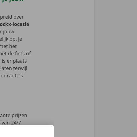
spreid over
Dockx-locatie
er jouw
ijk op. Je
 met het
t de fiets of
 is er plaats
aten terwijl
huurauto’s.
ante prijzen
k van 24/7
en technische