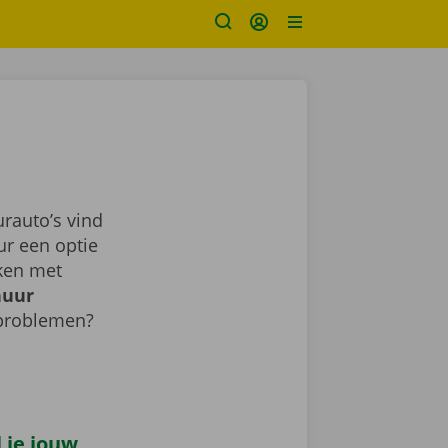
rauto’s vind
ur een optie
aken met
huur
 problemen?
l je jouw