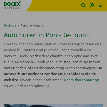
Fratello DEMO
Ga naar inhoud
Taalselectie overslaan
U bevindt zich hier:
van
Dockx.be
naar
Personenwagens
Auto huren in Pont-De-Loup?
Op zoek naar een huurwagen in Pont-De-Loup? Tussen ons
aanbod huurauto’s vind je verschillende modellen en
merken. Dockx biedt iedere chauffeur een optie aan. Wat
zijn jouw plannen? Rondrijden in de stad, een reisje maken
met vrienden, of een droomervaring in een sportwagen?
De
autoverhuur verloopt zonder enig probleem via de
website
. Ervaar je toch problemen?
Neem dan contact op
en we vinden een oplossing.