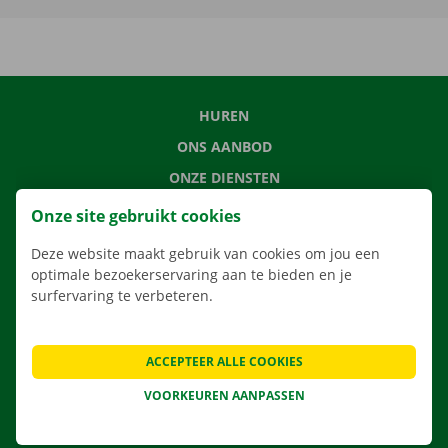
HUREN
ONS AANBOD
ONZE DIENSTEN
LOCATIES
Onze site gebruikt cookies
APP
Deze website maakt gebruik van cookies om jou een
VERHUISOPLOSSINGEN
optimale bezoekerservaring aan te bieden en je
surfervaring te verbeteren.
ACCEPTEER ALLE COOKIES
CONTACTEER ONS
VEELGESTELDE VRAGEN
VOORKEUREN AANPASSEN
NIEUWS