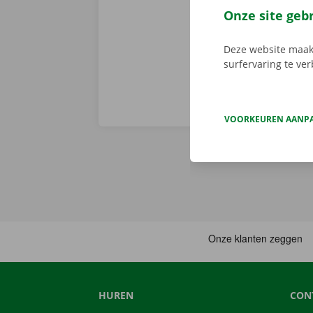
voorhand same
Onze site geb
van pechverhel
Deze website maakt
surfervaring te ve
VOORKEUREN AANP
HUREN
CON