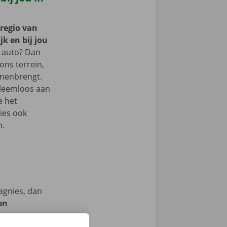
 regio van
k en bij jou
 auto? Dan
 ons terrein,
nnenbrengt.
bleemloos aan
e het
ies ook
m.
agnies, dan
en
we op