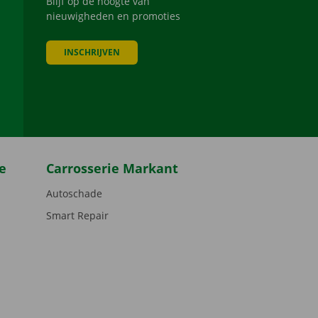
Blijf op de hoogte van
nieuwigheden en promoties
INSCHRIJVEN
be
e
Carrosserie Markant
Autoschade
Smart Repair