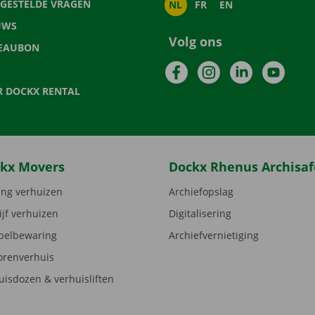
LGESTELDE VRAGEN
NL
FR
EN
UWS
Volg ons
EAUBON
Facebook
Instagram
LinkedIn
YouTu
R DOCKX RENTAL
kx Movers
Dockx Rhenus Archisaf
ng verhuizen
Archiefopslag
ijf verhuizen
Digitalisering
elbewaring
Archiefvernietiging
orenverhuis
uisdozen & verhuisliften