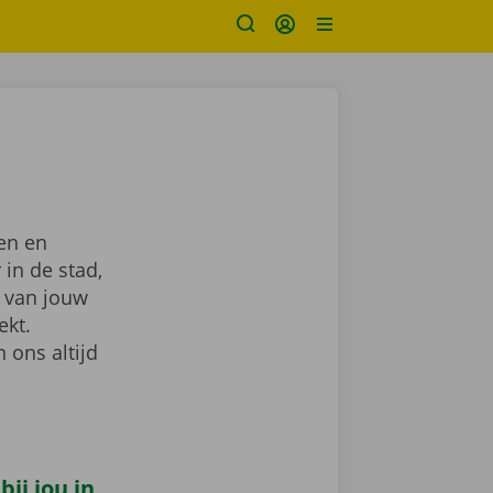
en en
 in de stad,
van jouw
ekt.
 ons altijd
ij jou in