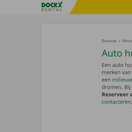
Ga naar inhoud
Taalselectie overslaan
Fratello DEMO
U bevindt zich hi
van
Dockx.be
naar
Pers
Auto h
Een auto hu
merken van
een
milieuv
dromen. Bij
Reserveer 
contacteren