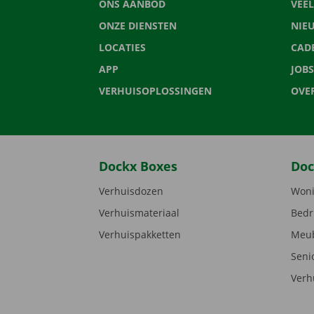
ONS AANBOD
VEE
ONZE DIENSTEN
NIE
LOCATIES
CAD
APP
JOBS
VERHUISOPLOSSINGEN
OVE
Dockx Boxes
Doc
Verhuisdozen
Woni
Verhuismateriaal
Bedr
Verhuispakketten
Meub
Seni
Verh