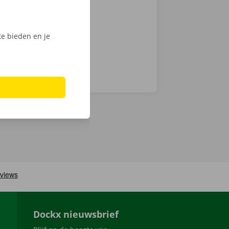
men ook 24/7
e bieden en je
Dockx nieuwsbrief