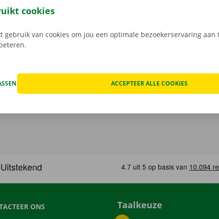
n de schade aan de auto. Je geniet bij technische proble
ruikt cookies
ping binnen heel Europa. Zo geraak je altijd veilig thuis.
 gebruik van cookies om jou een optimale bezoekerservaring aan t
rbeteren.
ASSEN
ACCEPTEER ALLE COOKIES
Taalkeuze
TACTEER ONS