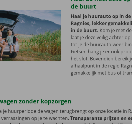
de buurt
Haal je huurauto op in de
Ragnies, lekker gemakkelij
in de buurt.
Kom je met de
laat je deze veilig achter op
tot je de huurauto weer bi
Fietsen hang je er ook pro
het slot. Bovendien bereik j
afhaalpunt in de regio Ragn
gemakkelijk met bus of tra
wagen zonder kopzorgen
 je huurperiode de wagen terugbrengt op onze locatie in R
 verrassingen op je te wachten.
Transparante prijzen en e
 service dragen we hoog in het vaandel.
Daarom bekijken 