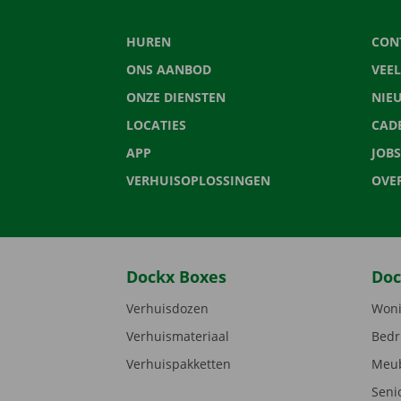
HUREN
CON
ONS AANBOD
VEE
ONZE DIENSTEN
NIE
LOCATIES
CAD
APP
JOBS
VERHUISOPLOSSINGEN
OVE
Dockx Boxes
Doc
Verhuisdozen
Woni
Verhuismateriaal
Bedr
Verhuispakketten
Meub
Seni