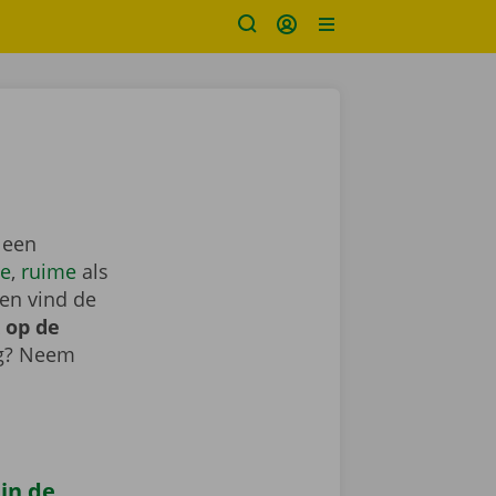
 een
e
,
ruime
als
en vind de
 op de
ig? Neem
 in de