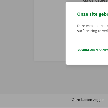
Ga gerustgest
nadien niet 
vertrek en st
Onze site geb
persoonlijke 
onderweg? Dan
Deze website maakt
surfervaring te ve
VOORKEUREN AANP