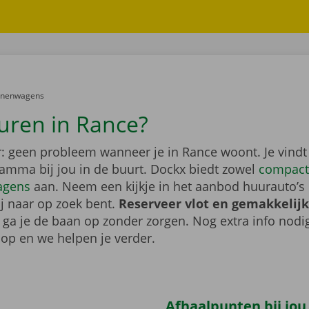
er:
onenwagens
uren in Rance?
: geen probleem wanneer je in Rance woont. Je vindt
gamma bij jou in de buurt. Dockx biedt zowel
compact
agens
aan. Neem een kijkje in het aanbod huurauto’s 
ij naar op zoek bent.
Reserveer vlot en gemakkelijk
o ga je de baan op zonder zorgen. Nog extra info nod
op en we helpen je verder.
Afhaalpunten bij jou