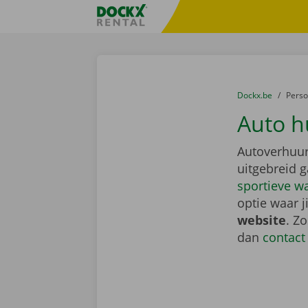
Ga naar inhoud
Taalselectie overslaan
Fratello DEMO
U bevindt zich hi
van
Dockx.be
naar
Pers
Auto h
Autoverhuur
uitgebreid 
sportieve w
optie waar j
website
. Z
dan
contact