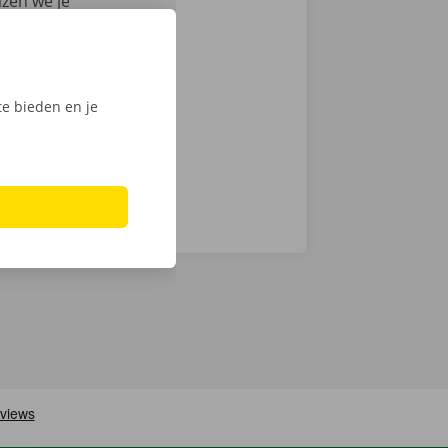
azen we je
auto voor
en
ech
e bieden en je