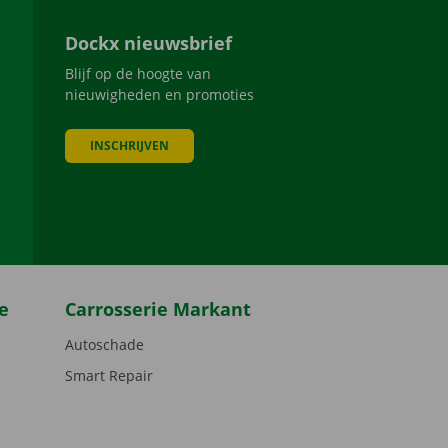
Dockx nieuwsbrief
Blijf op de hoogte van
nieuwigheden en promoties
INSCHRIJVEN
be
e
Carrosserie Markant
Autoschade
Smart Repair