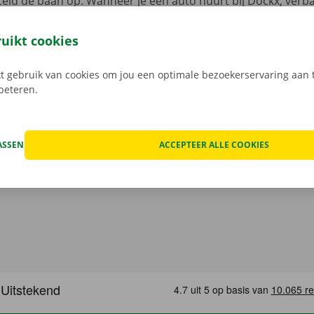
eld de baan op. Wanneer je een auto huurt bij Dockx, verb
met verdoken kosten. We checken samen de schade aan de 
uren een digitale kopie naar jou.
Transparante prijzen en e
ruikt cookies
service zijn onze prioriteit.
Heb je daarnaast technische p
 staat er 24/7 assistentie en pechverhelping voor je klaar.
 gebruik van cookies om jou een optimale bezoekerservaring aan t
rbeteren.
ASSEN
ACCEPTEER ALLE COOKIES