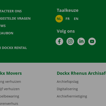
Taalkeuze
TACTEER ONS
LGESTELDE VRAGEN
NL
FR
EN
UWS
Volg ons
EAUBON
Facebook
Instagram
LinkedIn
YouTu
R DOCKX RENTAL
kx Movers
Dockx Rhenus Archisaf
ng verhuizen
Archiefopslag
ijf verhuizen
Digitalisering
elbewaring
Archiefvernietiging
orenverhuis