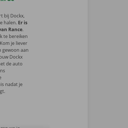
 bij Dockx,
te halen.
Er is
 van Rance
.
k te bereiken
Kom je liever
an gewoon aan
 jouw Dockx
et de auto
ons
e
s nadat je
gt.