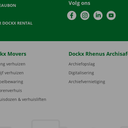
Volg ons
EAUBON
Facebook
Instagram
LinkedIn
YouTu
R DOCKX RENTAL
kx Movers
Dockx Rhenus Archisaf
ng verhuizen
Archiefopslag
ijf verhuizen
Digitalisering
elbewaring
Archiefvernietiging
orenverhuis
uisdozen & verhuisliften