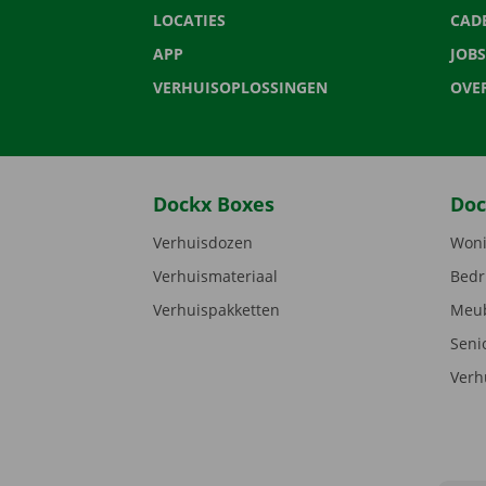
LOCATIES
CAD
APP
JOBS
VERHUISOPLOSSINGEN
OVE
Dockx Boxes
Doc
Verhuisdozen
Woni
Verhuismateriaal
Bedr
Verhuispakketten
Meub
Seni
Verh