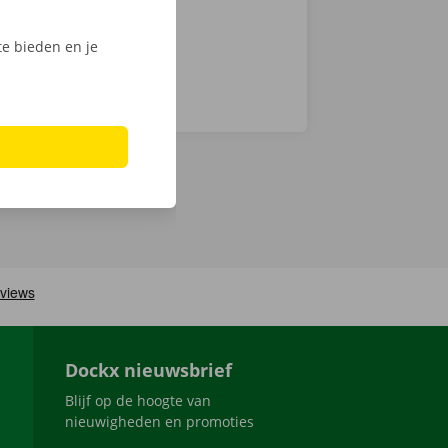
e bieden en je
Dockx nieuwsbrief
Blijf op de hoogte van
nieuwigheden en promoties