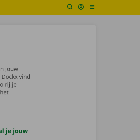
in jouw
j Dockx vind
zo rij je
 het
l je jouw