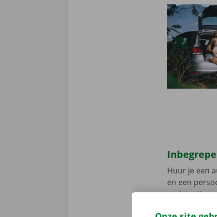
Inbegrepe
Huur je een a
en een persoo
assistentie e
fout heeft.
Zo
Onze site geb