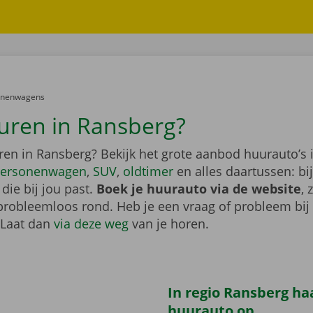
er:
onenwagens
uren in Ransberg?
ren in Ransberg? Bekijk het grote aanbod huurauto’s 
ersonenwagen
,
SUV
,
oldtimer
en alles daartussen: bi
die bij jou past.
Boek je huurauto via de website
, 
probleemloos rond. Heb je een vraag of probleem bij
 Laat dan
via deze weg
van je horen.
In regio Ransberg haa
huurauto op