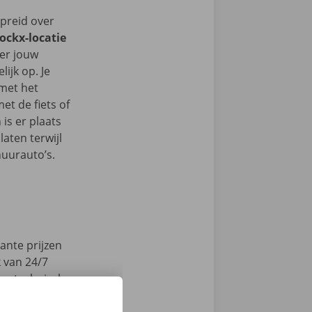
spreid over
Dockx-locatie
t er jouw
ijk op. Je
 met het
t de fiets of
 is er plaats
aten terwijl
huurauto’s.
ante prijzen
k van 24/7
en technische