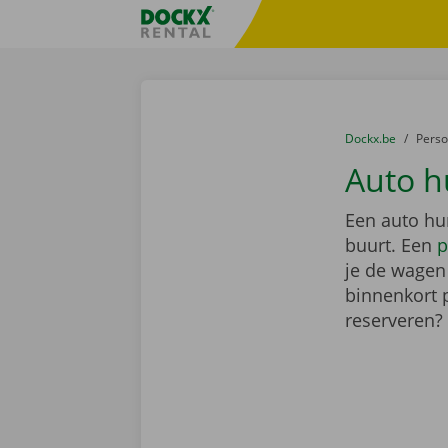
Ga naar inhoud
Taalselectie overslaan
Fratello DEMO
U bevindt zich hi
van
Dockx.be
naar
Pers
Auto h
Een auto hu
buurt. Een
p
je de wagen 
binnenkort 
reserveren?