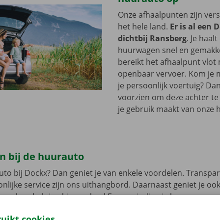
Onze afhaalpunten zijn ver
het hele land.
Er is al een 
dichtbij Ransberg
. Je haal
huurwagen snel en gemakkel
bereikt het afhaalpunt vlot
openbaar vervoer. Kom je me
je persoonlijk voertuig? Dan
voorzien om deze achter te l
je gebruik maakt van onze 
n bij de huurauto
uto bij Dockx? Dan geniet je van enkele voordelen. Transpar
nlijke service zijn ons uithangbord. Daarnaast geniet je oo
n pechverhelping binnen heel Europa indien je huurwagen e
 rij je zonder zorgen rond in je huurauto
.
ruikt cookies