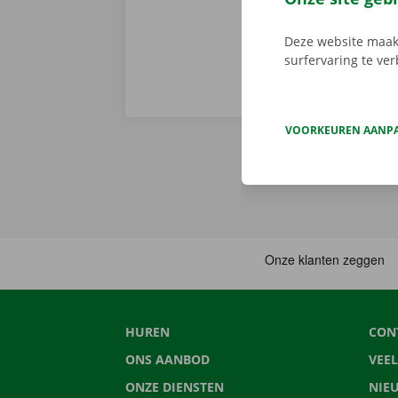
Deze website maakt
surfervaring te ve
VOORKEUREN AANP
HUREN
CON
ONS AANBOD
VEE
ONZE DIENSTEN
NIE