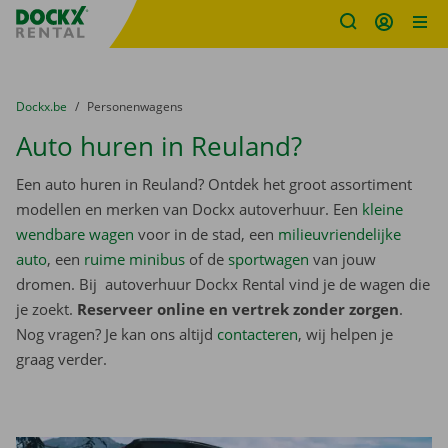
Fratello DEMO
Ga naar inhoud
Taalselectie overslaan
U bevindt zich hier:
van
Dockx.be
naar
Personenwagens
Auto huren in Reuland?
Een auto huren in Reuland? Ontdek het groot assortiment
modellen en merken van Dockx autoverhuur. Een
kleine
wendbare wagen
voor in de stad, een
milieuvriendelijke
auto
, een
ruime minibus
of de
sportwagen
van jouw
dromen. Bij autoverhuur Dockx Rental vind je de wagen die
je zoekt.
Reserveer online en vertrek zonder zorgen
.
Nog vragen? Je kan ons altijd
contacteren
, wij helpen je
graag verder.