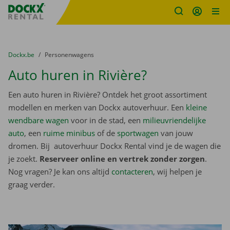
Fratello DEMO
Ga naar inhoud
Taalselectie overslaan
U bevindt zich hier:
van
Dockx.be
naar
Personenwagens
Auto huren in Rivière?
Een auto huren in Rivière? Ontdek het groot assortiment
modellen en merken van Dockx autoverhuur. Een
kleine
wendbare wagen
voor in de stad, een
milieuvriendelijke
auto
, een
ruime minibus
of de
sportwagen
van jouw
dromen. Bij autoverhuur Dockx Rental vind je de wagen die
je zoekt.
Reserveer online en vertrek zonder zorgen
.
Nog vragen? Je kan ons altijd
contacteren
, wij helpen je
graag verder.