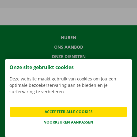
HUREN
ONS AANBOD
ONZE DIENSTEN
LOCATIES
Onze site gebruikt cookies
APP
Deze website maakt gebruik van cookies om jou een
VERHUISOPLOSSINGEN
optimale bezoekerservaring aan te bieden en je
surfervaring te verbeteren.
ACCEPTEER ALLE COOKIES
CONTACTEER ONS
VOORKEUREN AANPASSEN
VEELGESTELDE VRAGEN
NIEUWS