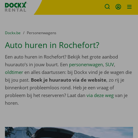
Fratello DEMO
Ga naar inhoud
Taalselectie overslaan
U bevindt zich hier:
van
Dockx.be
naar
Personenwagens
Auto huren in Rochefort?
Een auto huren in Rochefort? Bekijk het grote aanbod
huurauto’s in jouw buurt. Een
personenwagen
,
SUV
,
oldtimer
en alles daartussen: bij Dockx vind je de wagen die
bij jou past.
Boek je huurauto via de website
, zo rij je
binnenkort probleemloos rond. Heb je een vraag of
probleem bij het reserveren? Laat dan
via deze weg
van je
horen.