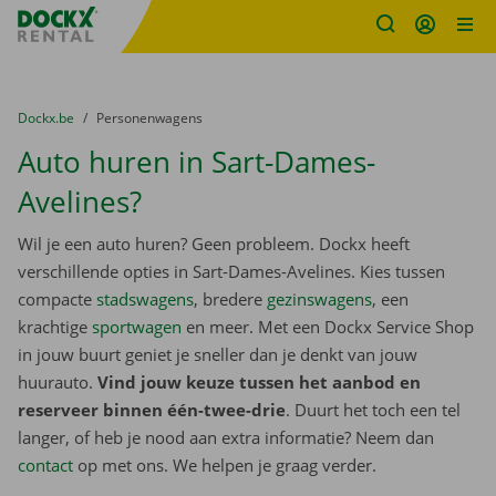
Fratello DEMO
Ga naar inhoud
Taalselectie overslaan
U bevindt zich hier:
van
Dockx.be
naar
Personenwagens
Auto huren in Sart-Dames-
Avelines?
Wil je een auto huren? Geen probleem. Dockx heeft
verschillende opties in Sart-Dames-Avelines. Kies tussen
compacte
stadswagens
, bredere
gezinswagens
, een
krachtige
sportwagen
en meer. Met een Dockx Service Shop
in jouw buurt geniet je sneller dan je denkt van jouw
huurauto.
Vind jouw keuze tussen het aanbod en
reserveer binnen één-twee-drie
. Duurt het toch een tel
langer, of heb je nood aan extra informatie? Neem dan
contact
op met ons. We helpen je graag verder.