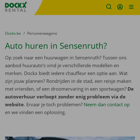
Fratello DEMO
Ga naar inhoud
Taalselectie overslaan
U bevindt zich hier:
van
Dockx.be
naar
Personenwagens
Auto huren in Sensenruth?
Op zoek naar een huurwagen in Sensenruth? Tussen ons
aanbod huurauto’s vind je verschillende modellen en
merken. Dockx biedt iedere chauffeur een optie aan. Wat
zijn jouw plannen? Rondrijden in de stad, een reisje maken
met vrienden, of een droomervaring in een sportwagen?
De
autoverhuur verloopt zonder enig probleem via de
website
. Ervaar je toch problemen?
Neem dan contact op
en we vinden een oplossing.