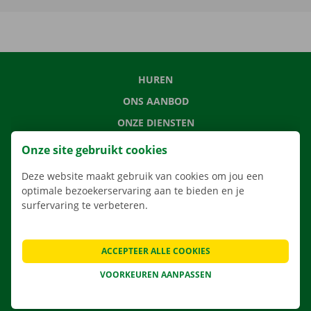
HUREN
ONS AANBOD
ONZE DIENSTEN
LOCATIES
Onze site gebruikt cookies
APP
Deze website maakt gebruik van cookies om jou een
VERHUISOPLOSSINGEN
optimale bezoekerservaring aan te bieden en je
surfervaring te verbeteren.
ACCEPTEER ALLE COOKIES
CONTACTEER ONS
VEELGESTELDE VRAGEN
VOORKEUREN AANPASSEN
NIEUWS