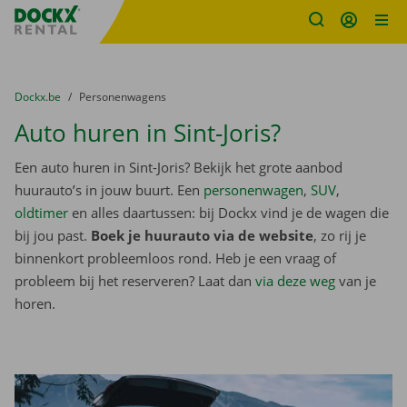
Fratello DEMO
Ga naar inhoud
Taalselectie overslaan
U bevindt zich hier:
van
Dockx.be
naar
Personenwagens
Auto huren in Sint-Joris?
Een auto huren in Sint-Joris? Bekijk het grote aanbod
huurauto’s in jouw buurt. Een
personenwagen
,
SUV
,
oldtimer
en alles daartussen: bij Dockx vind je de wagen die
bij jou past.
Boek je huurauto via de website
, zo rij je
binnenkort probleemloos rond. Heb je een vraag of
probleem bij het reserveren? Laat dan
via deze weg
van je
horen.