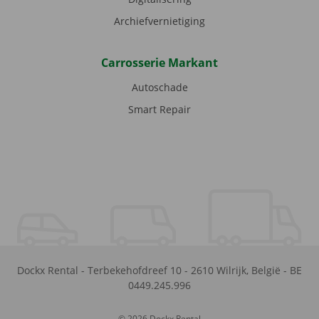
Archiefvernietiging
Carrosserie Markant
Autoschade
Smart Repair
Dockx Rental
-
Terbekehofdreef 10
-
2610
Wilrijk
,
België
-
BE
0449.245.996
© 2026 Dockx Rental