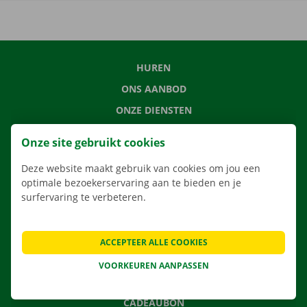
HUREN
ONS AANBOD
ONZE DIENSTEN
LOCATIES
Onze site gebruikt cookies
APP
Deze website maakt gebruik van cookies om jou een
VERHUISOPLOSSINGEN
optimale bezoekerservaring aan te bieden en je
surfervaring te verbeteren.
CONTACTEER ONS
ACCEPTEER ALLE COOKIES
VEELGESTELDE VRAGEN
VOORKEUREN AANPASSEN
NIEUWS
CADEAUBON