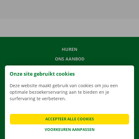
HUREN
ONS AANBOD
ONZE DIENSTEN
Onze site gebruikt cookies
LOCATIES
Deze website maakt gebruik van cookies om jou een
APP
optimale bezoekerservaring aan te bieden en je
VERHUISOPLOSSINGEN
surfervaring te verbeteren.
ACCEPTEER ALLE COOKIES
CONTACTEER ONS
VOORKEUREN AANPASSEN
VEELGESTELDE VRAGEN