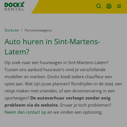
Fratello DEMO
Ga naar inhoud
Taalselectie overslaan
U bevindt zich hier:
van
Dockx.be
naar
Personenwagens
Auto huren in Sint-Martens-
Latem?
Op zoek naar een huurwagen in Sint-Martens-Latem?
Tussen ons aanbod huurauto’s vind je verschillende
modellen en merken. Dockx biedt iedere chauffeur een
optie aan. Wat zijn jouw plannen? Rondrijden in de stad, een
reisje maken met vrienden, of een droomervaring in een
sportwagen?
De autoverhuur verloopt zonder enig
probleem via de website
. Ervaar je toch problemen?
Neem dan contact op
en we vinden een oplossing.