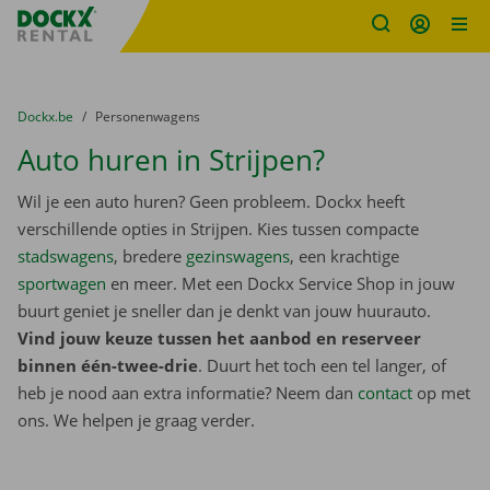
Fratello DEMO
Ga naar inhoud
Taalselectie overslaan
U bevindt zich hier:
van
Dockx.be
naar
Personenwagens
Auto huren in Strijpen?
Wil je een auto huren? Geen probleem. Dockx heeft
verschillende opties in Strijpen. Kies tussen compacte
stadswagens
, bredere
gezinswagens
, een krachtige
sportwagen
en meer. Met een Dockx Service Shop in jouw
buurt geniet je sneller dan je denkt van jouw huurauto.
Vind jouw keuze tussen het aanbod en reserveer
binnen één-twee-drie
. Duurt het toch een tel langer, of
heb je nood aan extra informatie? Neem dan
contact
op met
ons. We helpen je graag verder.