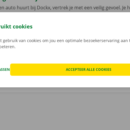
n auto huurt bij Dockx, vertrek je met een veilig gevoel. Je 
n pechverhelping in heel Europa wanneer je huurwagen een
aak je ook geen zorgen om verborgen kosten na het huren v
ruikt cookies
 staat van de auto voor vertrek samen in beeld.
Transpara
 service: daar gaan we voor.
 gebruik van cookies om jou een optimale bezoekerservaring aan t
rbeteren.
ASSEN
ACCEPTEER ALLE COOKIES