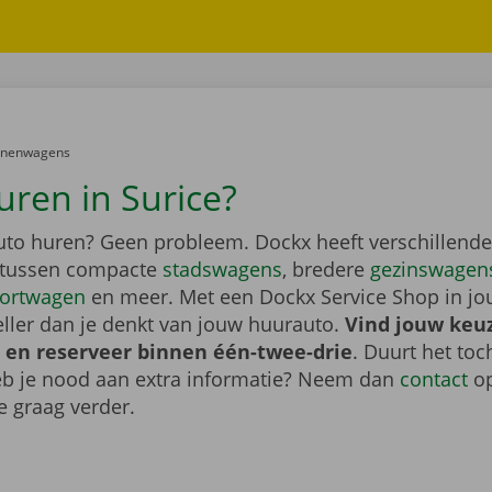
er:
onenwagens
uren in Surice?
auto huren? Geen probleem. Dockx heeft verschillende
s tussen compacte
stadswagens
, bredere
gezinswagen
ortwagen
en meer. Met een Dockx Service Shop in jo
eller dan je denkt van jouw huurauto.
Vind jouw keu
 en reserveer binnen één-twee-drie
. Duurt het toc
heb je nood aan extra informatie? Neem dan
contact
op
e graag verder.