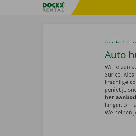
Ga naar inhoud
Taalselectie overslaan
Fratello DEMO
U bevindt zich hi
van
Dockx.be
naar
Pers
Auto h
Wil je een 
Surice. Kie
krachtige
sp
geniet je sn
het aanbod
langer, of 
We helpen j