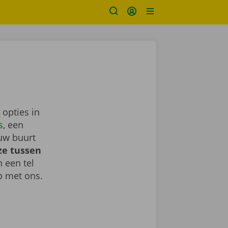
 opties in
s
, een
uw buurt
ze tussen
h een tel
 met ons.