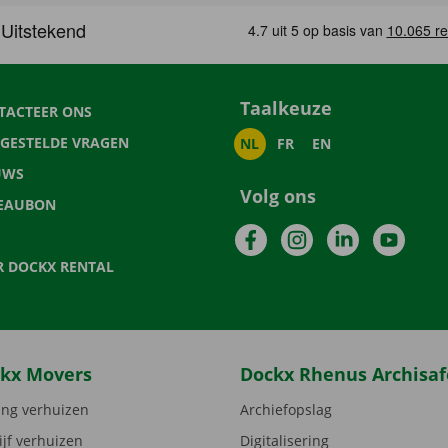
Taalkeuze
TACTEER ONS
LGESTELDE VRAGEN
NL
FR
EN
UWS
Volg ons
EAUBON
Facebook
Instagram
LinkedIn
YouTu
R DOCKX RENTAL
kx Movers
Dockx Rhenus Archisaf
ng verhuizen
Archiefopslag
ijf verhuizen
Digitalisering