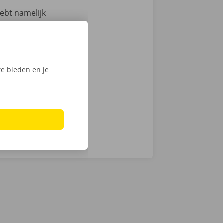
hebt namelijk
 technische
an de auto.
ntie en een
e bieden en je