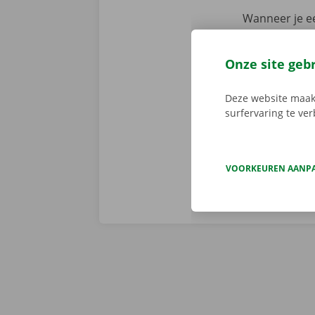
Wanneer je ee
assistentie e
fout heeft. M
Onze site geb
We brengen de
persoonlijke
Deze website maakt
surfervaring te ve
VOORKEUREN AANP