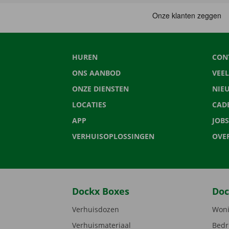
HUREN
CON
ONS AANBOD
VEE
ONZE DIENSTEN
NIE
LOCATIES
CAD
APP
JOBS
VERHUISOPLOSSINGEN
OVE
Dockx Boxes
Doc
Verhuisdozen
Woni
Verhuismateriaal
Bedr