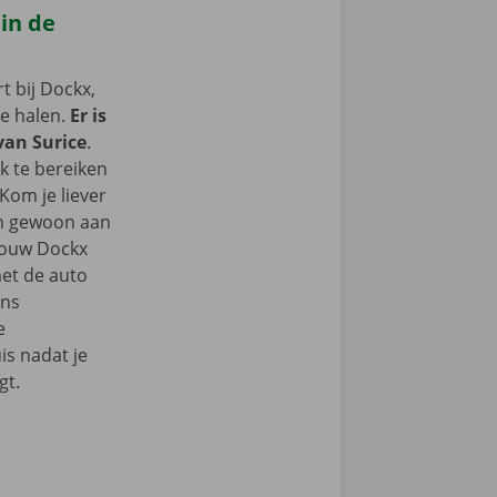
 in de
 bij Dockx,
te halen.
Er is
 van Surice
.
k te bereiken
Kom je liever
an gewoon aan
 jouw Dockx
et de auto
ons
e
s nadat je
gt.