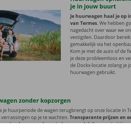
je in jouw buurt
Je huurwagen haal je op i
van Termes
. We hebben g
nagedacht over waar we onz
vestigden. Daardoor bereik 
gemakkelijk via het openbaa
Kom je met de auto of de fi
je deze probleemloos en vei
de Dockx-locatie zolang je 
huurwagen gebruikt.
wagen zonder kopzorgen
 je huurperiode de wagen terugbrengt op onze locatie in 
 verrassingen op je te wachten.
Transparante prijzen en e
 service dragen we hoog in het vaandel.
Daarom bekijken 