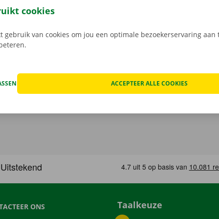
n de schade aan de auto. Je geniet bij technische proble
ruikt cookies
ping binnen heel Europa. Zo geraak je altijd veilig thuis.
 gebruik van cookies om jou een optimale bezoekerservaring aan t
rbeteren.
ASSEN
ACCEPTEER ALLE COOKIES
Taalkeuze
TACTEER ONS