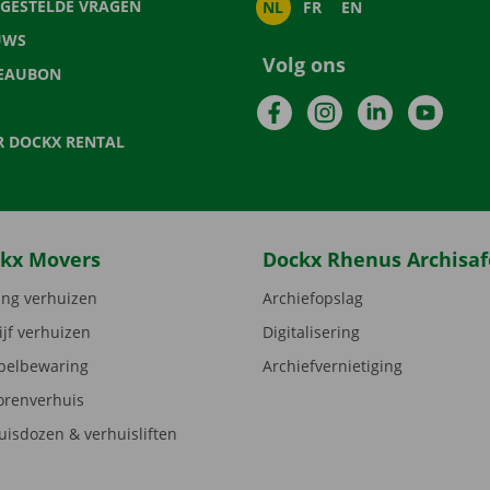
LGESTELDE VRAGEN
NL
FR
EN
UWS
Volg ons
EAUBON
Facebook
Instagram
LinkedIn
YouTu
R DOCKX RENTAL
kx Movers
Dockx Rhenus Archisaf
ng verhuizen
Archiefopslag
ijf verhuizen
Digitalisering
elbewaring
Archiefvernietiging
orenverhuis
uisdozen & verhuisliften