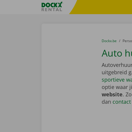
Ga naar inhoud
Taalselectie overslaan
Fratello DEMO
U bevindt zich hi
van
Dockx.be
naar
Pers
Auto h
Autoverhuur
uitgebreid 
sportieve w
optie waar j
website
. Z
dan
contact