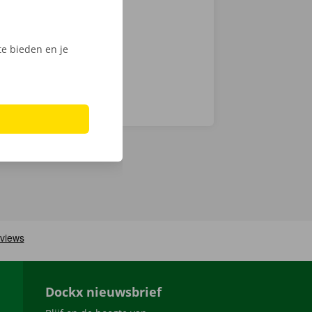
men ook 24/7
e bieden en je
Dockx nieuwsbrief