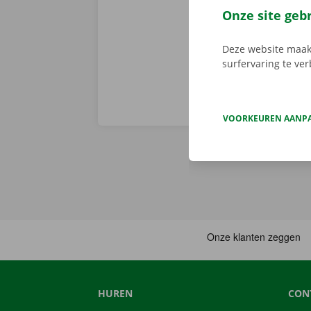
voorhand same
Onze site geb
van pechverhel
Deze website maakt
surfervaring te ve
VOORKEUREN AANP
HUREN
CON