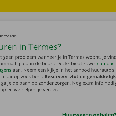
er:
onenwagens
uren in Termes?
: geen probleem wanneer je in Termes woont. Je vin
gamma bij jou in de buurt. Dockx biedt zowel
compact
agens
aan. Neem een kijkje in het aanbod huurauto’s 
ij naar op zoek bent.
Reserveer vlot en gemakkelijk
o ga je de baan op zonder zorgen. Nog extra info nod
op en we helpen je verder.
Huurwagen ophalen?