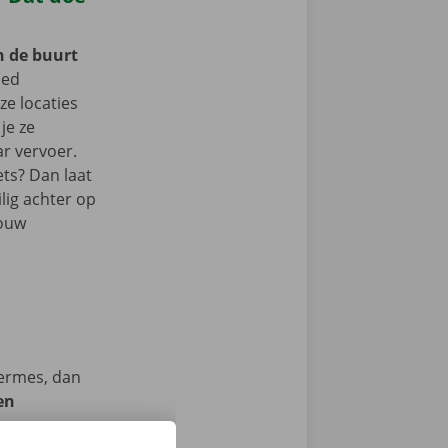
n de buurt
oed
e locaties
je ze
r vervoer.
ets? Dan laat
lig achter op
jouw
Termes, dan
en
we op