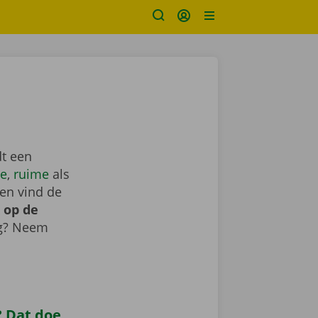
dt een
e
,
ruime
als
en vind de
 op de
ig? Neem
 Dat doe