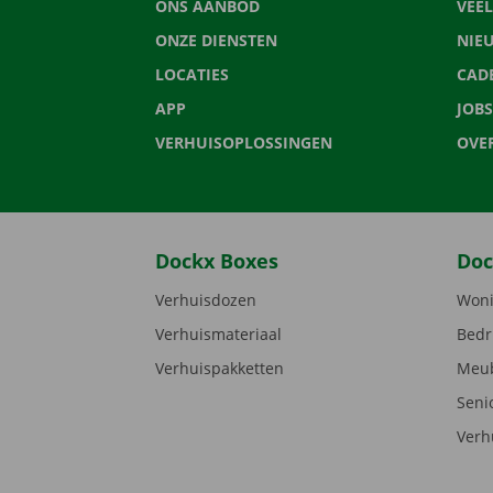
ONS AANBOD
VEE
ONZE DIENSTEN
NIE
LOCATIES
CAD
APP
JOBS
VERHUISOPLOSSINGEN
OVE
Dockx Boxes
Doc
Verhuisdozen
Woni
Verhuismateriaal
Bedr
Verhuispakketten
Meub
Seni
Verh