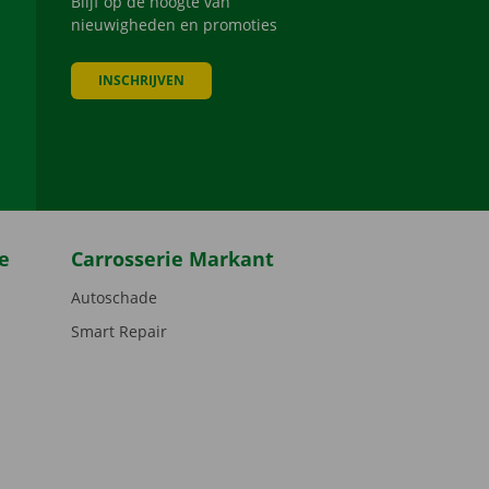
Blijf op de hoogte van
nieuwigheden en promoties
INSCHRIJVEN
be
e
Carrosserie Markant
Autoschade
Smart Repair