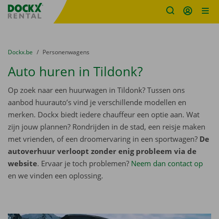
Fratello DEMO
Ga naar inhoud
Taalselectie overslaan
U bevindt zich hier:
van
Dockx.be
naar
Personenwagens
Auto huren in Tildonk?
Op zoek naar een huurwagen in Tildonk? Tussen ons
aanbod huurauto’s vind je verschillende modellen en
merken. Dockx biedt iedere chauffeur een optie aan. Wat
zijn jouw plannen? Rondrijden in de stad, een reisje maken
met vrienden, of een droomervaring in een sportwagen?
De
autoverhuur verloopt zonder enig probleem via de
website
. Ervaar je toch problemen?
Neem dan contact op
en we vinden een oplossing.