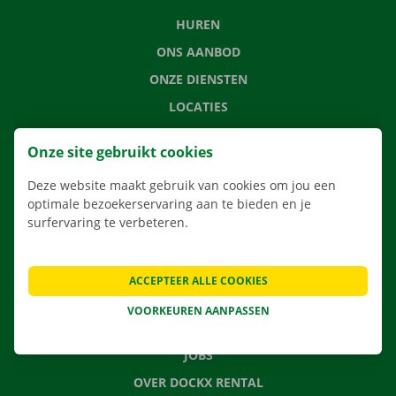
HUREN
ONS AANBOD
ONZE DIENSTEN
LOCATIES
APP
Onze site gebruikt cookies
VERHUISOPLOSSINGEN
Deze website maakt gebruik van cookies om jou een
optimale bezoekerservaring aan te bieden en je
surfervaring te verbeteren.
CONTACTEER ONS
VEELGESTELDE VRAGEN
ACCEPTEER ALLE COOKIES
NIEUWS
VOORKEUREN AANPASSEN
CADEAUBON
JOBS
OVER DOCKX RENTAL