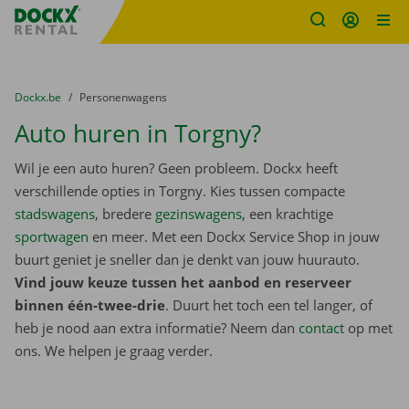
Fratello DEMO
Ga naar inhoud
Taalselectie overslaan
U bevindt zich hier:
van
Dockx.be
naar
Personenwagens
Auto huren in Torgny?
Wil je een auto huren? Geen probleem. Dockx heeft
verschillende opties in Torgny. Kies tussen compacte
stadswagens
, bredere
gezinswagens
, een krachtige
sportwagen
en meer. Met een Dockx Service Shop in jouw
buurt geniet je sneller dan je denkt van jouw huurauto.
Vind jouw keuze tussen het aanbod en reserveer
binnen één-twee-drie
. Duurt het toch een tel langer, of
heb je nood aan extra informatie? Neem dan
contact
op met
ons. We helpen je graag verder.