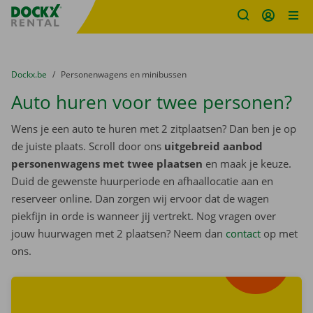
Fratello DEMO
Ga naar inhoud
Taalselectie overslaan
U bevindt zich hier:
van
Dockx.be
naar
Personenwagens en minibussen
Auto huren voor twee personen?
Wens je een auto te huren met 2 zitplaatsen? Dan ben je op
de juiste plaats. Scroll door ons
uitgebreid aanbod
personenwagens met twee plaatsen
en maak je keuze.
Duid de gewenste huurperiode en afhaallocatie aan en
reserveer online. Dan zorgen wij ervoor dat de wagen
piekfijn in orde is wanneer jij vertrekt. Nog vragen over
jouw huurwagen met 2 plaatsen? Neem dan
contact
op met
Zoek
ons.
wagens