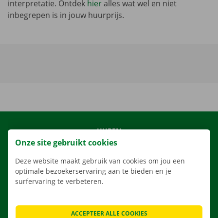
interpretatie. Ontdek
hier
alles wat wel en niet
inbegrepen is in jouw huurprijs.
HUREN
Onze site gebruikt cookies
ONS AANBOD
Deze website maakt gebruik van cookies om jou een
ONZE DIENSTEN
optimale bezoekerservaring aan te bieden en je
LOCATIES
surfervaring te verbeteren.
APP
VERHUISOPLOSSINGEN
ACCEPTEER ALLE COOKIES