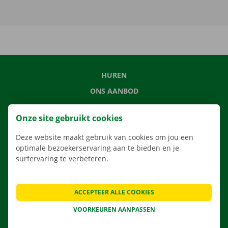
HUREN
ONS AANBOD
ONZE DIENSTEN
Onze site gebruikt cookies
LOCATIES
Deze website maakt gebruik van cookies om jou een
APP
optimale bezoekerservaring aan te bieden en je
VERHUISOPLOSSINGEN
surfervaring te verbeteren.
ACCEPTEER ALLE COOKIES
CONTACTEER ONS
VOORKEUREN AANPASSEN
VEELGESTELDE VRAGEN