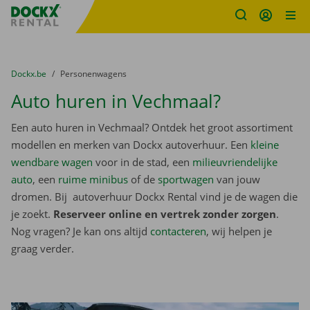
Fratello DEMO
Ga naar inhoud
Taalselectie overslaan
U bevindt zich hier:
van
Dockx.be
naar
Personenwagens
Auto huren in Vechmaal?
Een auto huren in Vechmaal? Ontdek het groot assortiment
modellen en merken van Dockx autoverhuur. Een
kleine
wendbare wagen
voor in de stad, een
milieuvriendelijke
auto
, een
ruime minibus
of de
sportwagen
van jouw
dromen. Bij autoverhuur Dockx Rental vind je de wagen die
je zoekt.
Reserveer online en vertrek zonder zorgen
.
Nog vragen? Je kan ons altijd
contacteren
, wij helpen je
graag verder.