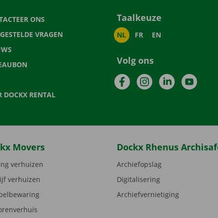
Taalkeuze
TACTEER ONS
LGESTELDE VRAGEN
NL
FR
EN
UWS
Volg ons
EAUBON
Facebook
Instagram
LinkedIn
YouTu
R DOCKX RENTAL
kx Movers
Dockx Rhenus Archisaf
ng verhuizen
Archiefopslag
ijf verhuizen
Digitalisering
elbewaring
Archiefvernietiging
orenverhuis