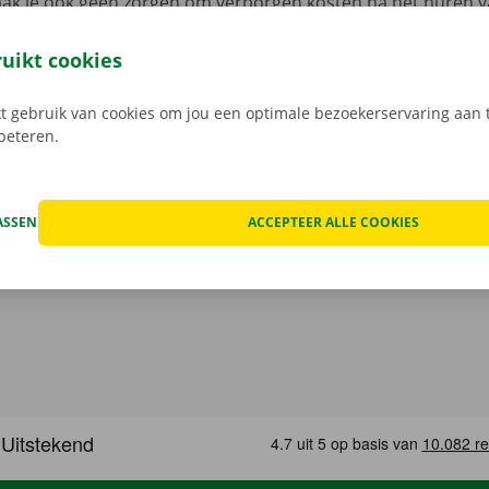
aak je ook geen zorgen om verborgen kosten na het huren v
 staat van de auto voor vertrek samen in beeld.
Transpara
 service: daar gaan we voor.
ruikt cookies
 gebruik van cookies om jou een optimale bezoekerservaring aan t
rbeteren.
ASSEN
ACCEPTEER ALLE COOKIES