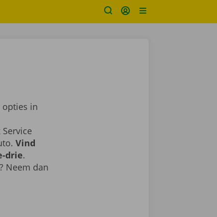
 opties in
 Service
uto.
Vind
-drie
.
ie? Neem dan