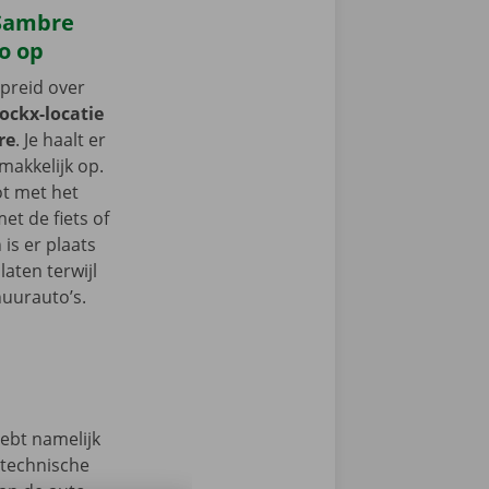
-Sambre
o op
spreid over
Dockx-locatie
re
. Je haalt er
akkelijk op.
ot met het
t de fiets of
 is er plaats
aten terwijl
huurauto’s.
hebt namelijk
 technische