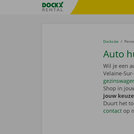
Ga naar inhoud
Taalselectie overslaan
Fratello DEMO
U bevindt zich hi
van
Dockx.be
naar
Pers
Auto h
Wil je een 
Velaine-Sur
gezinswage
Shop in jouw
jouw keuze
Duurt het to
contact
op m