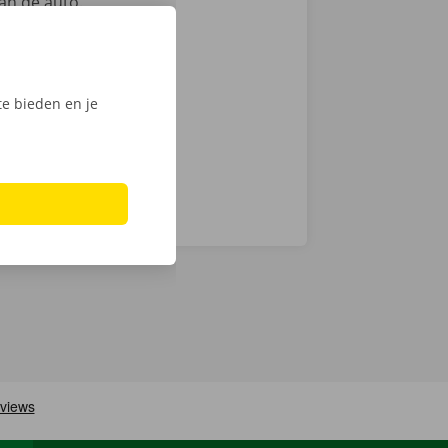
an de auto.
ntie en een
e bieden en je