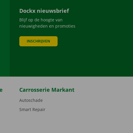
Dockx nieuwsbrief
Blijf op de hoogte van
nieuwigheden en promoties
INSCHRIJVEN
be
e
Carrosserie Markant
Autoschade
Smart Repair