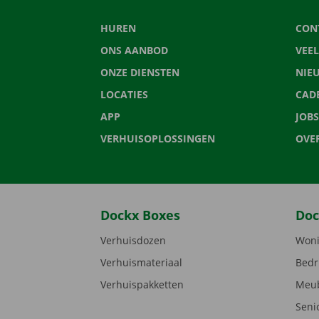
HUREN
CON
ONS AANBOD
VEE
ONZE DIENSTEN
NIE
LOCATIES
CAD
APP
JOBS
VERHUISOPLOSSINGEN
OVE
Dockx Boxes
Doc
Verhuisdozen
Woni
Verhuismateriaal
Bedr
Verhuispakketten
Meub
Seni