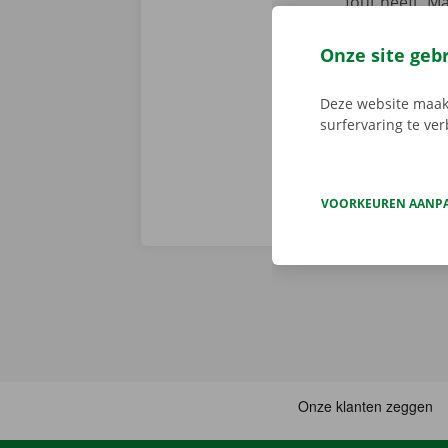
fout heeft. M
We brengen de
persoonlijke
Onze site geb
Deze website maakt
surfervaring te ve
VOORKEUREN AANP