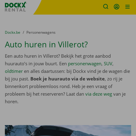
Fratello DEMO
Ga naar inhoud
Taalselectie overslaan
U bevindt zich hier:
van
Dockx.be
naar
Personenwagens
Auto huren in Villerot?
Een auto huren in Villerot? Bekijk het grote aanbod
huurauto’s in jouw buurt. Een
personenwagen
,
SUV
,
oldtimer
en alles daartussen: bij Dockx vind je de wagen die
bij jou past.
Boek je huurauto via de website
, zo rij je
binnenkort probleemloos rond. Heb je een vraag of
probleem bij het reserveren? Laat dan
via deze weg
van je
horen.