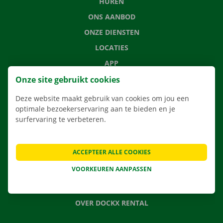
HUREN
ONS AANBOD
ONZE DIENSTEN
LOCATIES
APP
VERHUISOPLOSSINGEN
Onze site gebruikt cookies
Deze website maakt gebruik van cookies om jou een
optimale bezoekerservaring aan te bieden en je
surfervaring te verbeteren.
CONTACTEER ONS
VEELGESTELDE VRAGEN
ACCEPTEER ALLE COOKIES
NIEUWS
VOORKEUREN AANPASSEN
CADEAUBON
JOBS
OVER DOCKX RENTAL