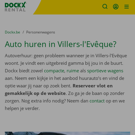
Fratello DEMO
Ga naar inhoud
Taalselectie overslaan
U bevindt zich hier:
van
Dockx.be
naar
Personenwagens
Auto huren in Villers-l'Evêque?
Autoverhuur: geen probleem wanneer je in Villers-l'Evêque
woont. Je vindt een uitgebreid gamma bij jou in de buurt.
Dockx biedt zowel
compacte
,
ruime
als
sportieve wagens
aan. Neem een kijkje in het aanbod huurauto’s en vind de
optie waar jij naar op zoek bent.
Reserveer vlot en
gemakkelijk op de website
. Zo ga je de baan op zonder
zorgen. Nog extra info nodig? Neem dan
contact
op en we
helpen je verder.