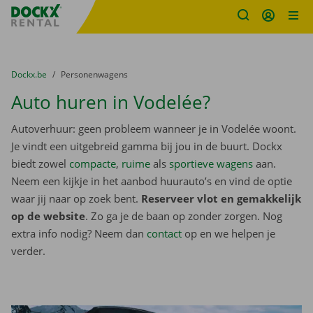
Fratello DEMO
Ga naar inhoud
Taalselectie overslaan
U bevindt zich hier:
van
Dockx.be
naar
Personenwagens
Auto huren in Vodelée?
Autoverhuur: geen probleem wanneer je in Vodelée woont.
Je vindt een uitgebreid gamma bij jou in de buurt. Dockx
biedt zowel
compacte
,
ruime
als
sportieve wagens
aan.
Neem een kijkje in het aanbod huurauto’s en vind de optie
waar jij naar op zoek bent.
Reserveer vlot en gemakkelijk
op de website
. Zo ga je de baan op zonder zorgen. Nog
extra info nodig? Neem dan
contact
op en we helpen je
verder.