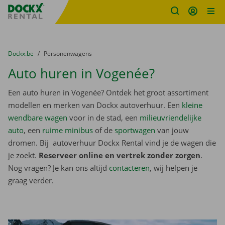
Fratello DEMO
Ga naar inhoud
Taalselectie overslaan
U bevindt zich hier:
van
Dockx.be
naar
Personenwagens
Auto huren in Vogenée?
Een auto huren in Vogenée? Ontdek het groot assortiment
modellen en merken van Dockx autoverhuur. Een
kleine
wendbare wagen
voor in de stad, een
milieuvriendelijke
auto
, een
ruime minibus
of de
sportwagen
van jouw
dromen. Bij autoverhuur Dockx Rental vind je de wagen die
je zoekt.
Reserveer online en vertrek zonder zorgen
.
Nog vragen? Je kan ons altijd
contacteren
, wij helpen je
graag verder.