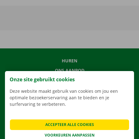
HUREN
ONS AANBOD
Onze site gebruikt cookies
ONZE DIENSTEN
LOCATIES
Deze website maakt gebruik van cookies om jou een
optimale bezoekerservaring aan te bieden en je
APP
surfervaring te verbeteren.
VERHUISOPLOSSINGEN
ACCEPTEER ALLE COOKIES
VOORKEUREN AANPASSEN
CONTACTEER ONS