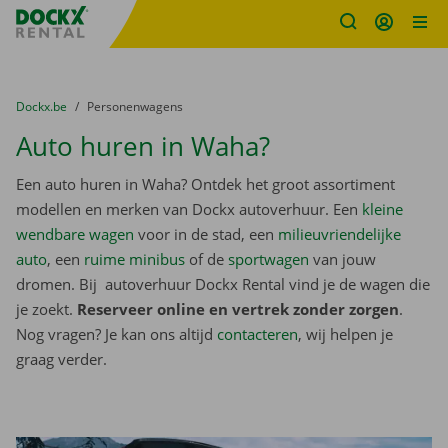
Fratello DEMO
Ga naar inhoud
Taalselectie overslaan
U bevindt zich hier:
van
Dockx.be
naar
Personenwagens
Auto huren in Waha?
Een auto huren in Waha? Ontdek het groot assortiment
modellen en merken van Dockx autoverhuur. Een
kleine
wendbare wagen
voor in de stad, een
milieuvriendelijke
auto
, een
ruime minibus
of de
sportwagen
van jouw
dromen. Bij autoverhuur Dockx Rental vind je de wagen die
je zoekt.
Reserveer online en vertrek zonder zorgen
.
Nog vragen? Je kan ons altijd
contacteren
, wij helpen je
graag verder.