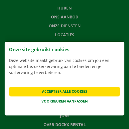
HUREN
ONS AANBOD
ONZE DIENSTEN
LOCATIES
APP
Onze site gebruikt cookies
VERHUISOPLOSSINGEN
Deze website maakt gebruik van cookies om jou een
optimale bezoekerservaring aan te bieden en je
surfervaring te verbeteren.
CONTACTEER ONS
VEELGESTELDE VRAGEN
ACCEPTEER ALLE COOKIES
NIEUWS
VOORKEUREN AANPASSEN
CADEAUBON
JOBS
OVER DOCKX RENTAL