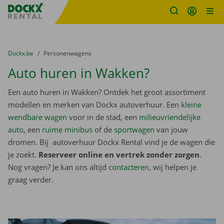
Fratello DEMO
Ga naar inhoud
Taalselectie overslaan
U bevindt zich hier:
van
Dockx.be
naar
Personenwagens
Auto huren in Wakken?
Een auto huren in Wakken? Ontdek het groot assortiment
modellen en merken van Dockx autoverhuur. Een
kleine
wendbare wagen
voor in de stad, een
milieuvriendelijke
auto
, een
ruime minibus
of de
sportwagen
van jouw
dromen. Bij autoverhuur Dockx Rental vind je de wagen die
je zoekt.
Reserveer online en vertrek zonder zorgen
.
Nog vragen? Je kan ons altijd
contacteren
, wij helpen je
graag verder.