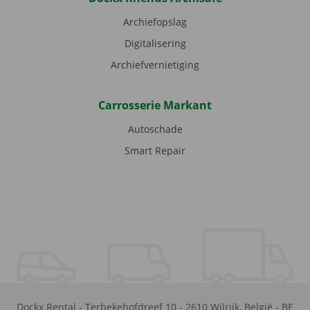
Archiefopslag
Digitalisering
Archiefvernietiging
Carrosserie Markant
Autoschade
Smart Repair
Dockx Rental
-
Terbekehofdreef 10
-
2610
Wilrijk
,
België
-
BE