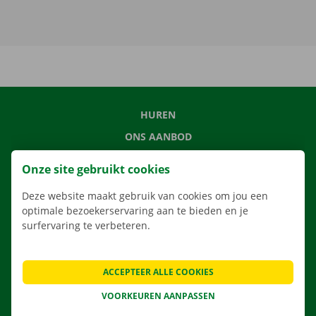
HUREN
ONS AANBOD
ONZE DIENSTEN
Onze site gebruikt cookies
LOCATIES
Deze website maakt gebruik van cookies om jou een
APP
optimale bezoekerservaring aan te bieden en je
VERHUISOPLOSSINGEN
surfervaring te verbeteren.
ACCEPTEER ALLE COOKIES
CONTACTEER ONS
VOORKEUREN AANPASSEN
VEELGESTELDE VRAGEN