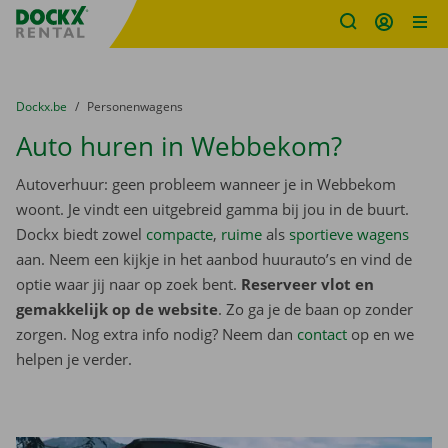
Fratello DEMO
Ga naar inhoud
Taalselectie overslaan
U bevindt zich hier:
van
Dockx.be
naar
Personenwagens
Auto huren in Webbekom?
Autoverhuur: geen probleem wanneer je in Webbekom
woont. Je vindt een uitgebreid gamma bij jou in de buurt.
Dockx biedt zowel
compacte
,
ruime
als
sportieve wagens
aan. Neem een kijkje in het aanbod huurauto’s en vind de
optie waar jij naar op zoek bent.
Reserveer vlot en
gemakkelijk op de website
. Zo ga je de baan op zonder
zorgen. Nog extra info nodig? Neem dan
contact
op en we
helpen je verder.