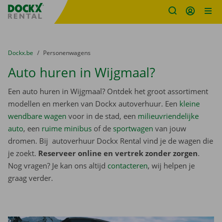
Fratello DEMO
Ga naar inhoud
Taalselectie overslaan
U bevindt zich hier:
van
Dockx.be
naar
Personenwagens
Auto huren in Wijgmaal?
Een auto huren in Wijgmaal? Ontdek het groot assortiment
modellen en merken van Dockx autoverhuur. Een
kleine
wendbare wagen
voor in de stad, een
milieuvriendelijke
auto
, een
ruime minibus
of de
sportwagen
van jouw
dromen. Bij autoverhuur Dockx Rental vind je de wagen die
je zoekt.
Reserveer online en vertrek zonder zorgen
.
Nog vragen? Je kan ons altijd
contacteren
, wij helpen je
graag verder.