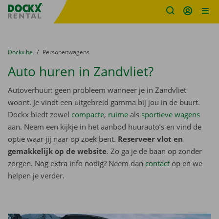
Fratello DEMO
Ga naar inhoud
Taalselectie overslaan
U bevindt zich hier:
van
Dockx.be
naar
Personenwagens
Auto huren in Zandvliet?
Autoverhuur: geen probleem wanneer je in Zandvliet
woont. Je vindt een uitgebreid gamma bij jou in de buurt.
Dockx biedt zowel
compacte
,
ruime
als
sportieve wagens
aan. Neem een kijkje in het aanbod huurauto’s en vind de
optie waar jij naar op zoek bent.
Reserveer vlot en
gemakkelijk op de website
. Zo ga je de baan op zonder
zorgen. Nog extra info nodig? Neem dan
contact
op en we
helpen je verder.