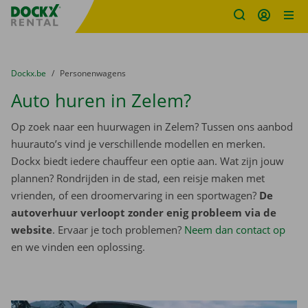
Fratello DEMO
Ga naar inhoud
Taalselectie overslaan
U bevindt zich hier:
van
Dockx.be
naar
Personenwagens
Auto huren in Zelem?
Op zoek naar een huurwagen in Zelem? Tussen ons aanbod
huurauto’s vind je verschillende modellen en merken.
Dockx biedt iedere chauffeur een optie aan. Wat zijn jouw
plannen? Rondrijden in de stad, een reisje maken met
vrienden, of een droomervaring in een sportwagen?
De
autoverhuur verloopt zonder enig probleem via de
website
. Ervaar je toch problemen?
Neem dan contact op
en we vinden een oplossing.