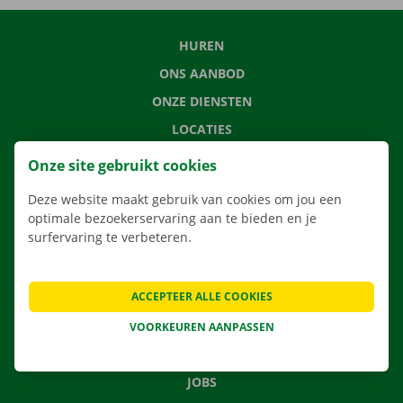
HUREN
ONS AANBOD
ONZE DIENSTEN
LOCATIES
APP
Onze site gebruikt cookies
VERHUISOPLOSSINGEN
Deze website maakt gebruik van cookies om jou een
optimale bezoekerservaring aan te bieden en je
surfervaring te verbeteren.
CONTACTEER ONS
ACCEPTEER ALLE COOKIES
VEELGESTELDE VRAGEN
NIEUWS
VOORKEUREN AANPASSEN
CADEAUBON
JOBS