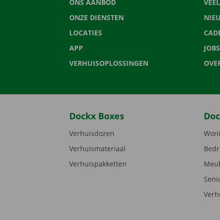
ONS AANBOD
VEE
ONZE DIENSTEN
NIE
LOCATIES
CAD
APP
JOBS
VERHUISOPLOSSINGEN
OVE
Dockx Boxes
Doc
Verhuisdozen
Woni
Verhuismateriaal
Bedr
Verhuispakketten
Meub
Seni
Verh