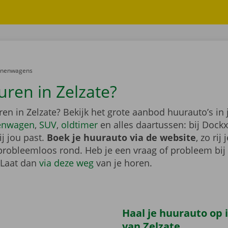
er:
onenwagens
uren in Zelzate?
en in Zelzate? Bekijk het grote aanbod huurauto’s in
enwagen
,
SUV
,
oldtimer
en alles daartussen: bij Dockx
j jou past.
Boek je huurauto via de website
, zo rij 
probleemloos rond. Heb je een vraag of probleem bij
 Laat dan
via deze weg
van je horen.
Haal je huurauto op i
van Zelzate