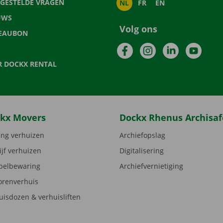
LGESTELDE VRAGEN
NL
FR
EN
UWS
Volg ons
EAUBON
Facebook
Instagram
LinkedIn
YouTu
R DOCKX RENTAL
kx Movers
Dockx Rhenus Archisaf
ng verhuizen
Archiefopslag
ijf verhuizen
Digitalisering
elbewaring
Archiefvernietiging
orenverhuis
uisdozen & verhuisliften