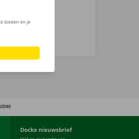
laar: in heel
e bieden en je
Dockx nieuwsbrief