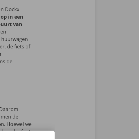
een Dockx
 op in een
buurt van
 en
je huurwagen
, de fiets of
n
ns de
Daarom
samen de
zen. Hoewel we
chnische fout