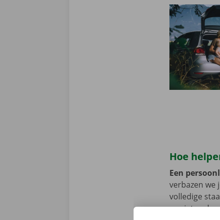
Hoe helpen
Een persoonli
verbazen we 
volledige sta
er niet op h