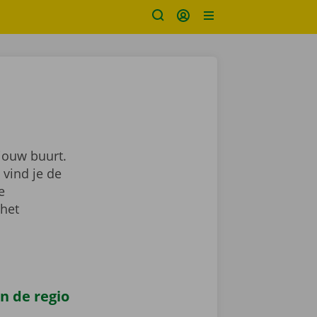
 jouw buurt.
 vind je de
je
 het
n de regio