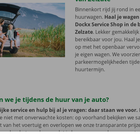
Binnenkort rijd jij rond in 
huurwagen.
Haal je wagen
Dockx Service Shop in de 
Zelzate
. Lekker gemakkelijk
bereikbaar voor jou. Haal 
op met het openbaar vervoer
je eigen wagen. We voorzie
parkeermogelijkheden tijde
huurtermijn.
 we je tijdens de huur van je auto?
jke service en hulp bij al je vragen: daar staan we voor.
je niet met onverwachte kosten: op voorhand bekijken we 
at van het voertuig en overlopen we onze transparante prij
open, kan het voorkomen dat je huurwagen onderweg een te