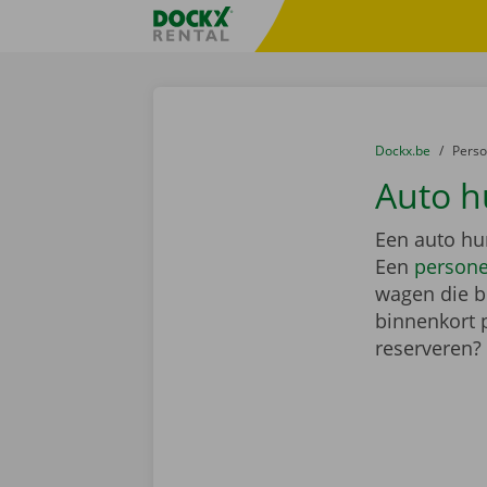
Ga naar inhoud
Taalselectie overslaan
Fratello DEMO
U bevindt zich hi
van
Dockx.be
naar
Pers
Auto h
Een auto hur
Een
person
wagen die bi
binnenkort 
reserveren?