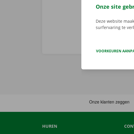
vertoont. In d
Onze site geb
Europa. Zo ve
Deze website maakt
surfervaring te ve
VOORKEUREN AANP
HUREN
CON