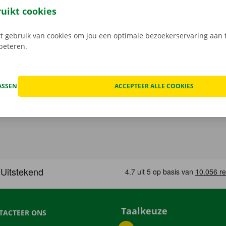
at geval staat er 24/7 assistentie en pechverhelping voor je k
ruikt cookies
rtrek je zorgeloos op pad met je huurauto.
 gebruik van cookies om jou een optimale bezoekerservaring aan t
rbeteren.
ASSEN
ACCEPTEER ALLE COOKIES
Taalkeuze
TACTEER ONS