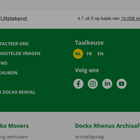
Taalkeuze
TACTEER ONS
LGESTELDE VRAGEN
NL
FR
EN
UWS
Volg ons
EAUBON
Facebook
Instagram
LinkedIn
YouTu
R DOCKX RENTAL
kx Movers
Dockx Rhenus Archisaf
ng verhuizen
Archiefopslag