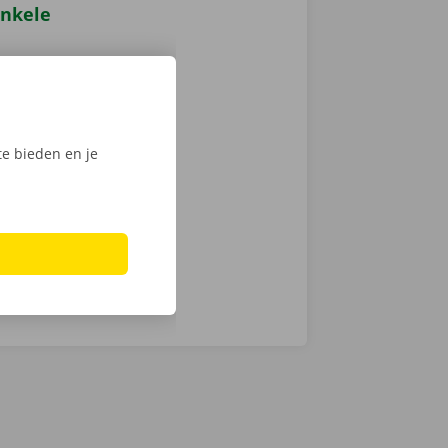
enkele
s de baan op
.
en. Zo zijn we
pdesk.
e bieden en je
 exact wél en