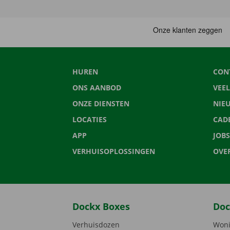
HUREN
CON
ONS AANBOD
VEE
ONZE DIENSTEN
NIE
LOCATIES
CAD
APP
JOBS
VERHUISOPLOSSINGEN
OVE
Dockx Boxes
Doc
Verhuisdozen
Woni