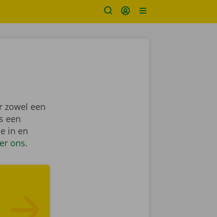
or zowel een
ls een
e in en
er ons
.