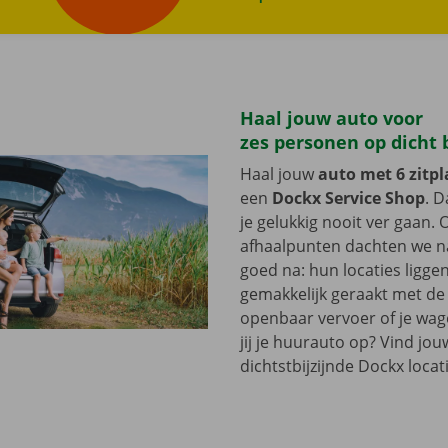
rZoek wagens
Haal jouw auto voor
zes personen op dicht 
Haal jouw
auto met 6 zitp
een
Dockx Service Shop
. 
je gelukkig nooit ver gaan.
afhaalpunten dachten we na
goed na: hun locaties liggen 
gemakkelijk geraakt met de f
openbaar vervoer of je wag
jij je huurauto op? Vind jou
dichtstbijzijnde Dockx locat