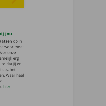
bij jou
laatsen
op in
Daarvoor moet
 Over onze
melijk erg
zo dat jij er
iets, het
en. Waar haal
w
ie
hier
.