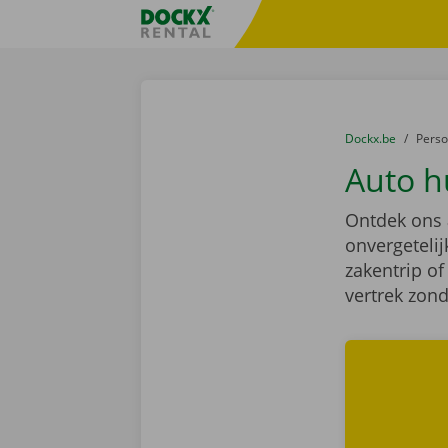
Ga naar inhoud
Taalselectie overslaan
Fratello DEMO
U bevindt zich hi
van
Dockx.be
naar
Pers
Auto h
Ontdek ons
onvergetelij
zakentrip of
vertrek zond