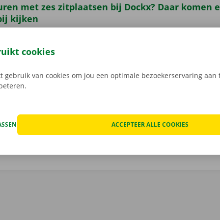
uren met zes zitplaatsen bij Dockx? Daar komen 
ij kijken
n wagen met 6 zitplaatsen huurt bij Dockx, trek je
zorgeloo
rante prijzen bevat je huurcontract namelijk enkele voordel
ruikt cookies
n glimlach - bereikbaar op onze depannagedienst en de hel
den we een digitale schaderegistratie aan: zo zal je nooit
 gebruik van cookies om jou een optimale bezoekerservaring aan t
ijk zijn voor schade die eerder berokkend is. Ontdek wat er
rbeteren.
en is in je huurprijs op
deze pagina
.
ASSEN
ACCEPTEER ALLE COOKIES