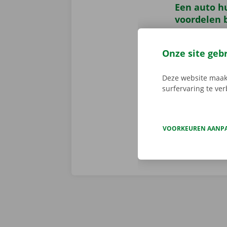
Een auto h
voordelen b
Wanneer je ee
Naast transpa
Onze site geb
24/7 - met ee
Daarnaast bie
Deze website maakt
verantwoordel
surfervaring te ve
niet inbegrep
VOORKEUREN AANP