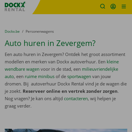
Fratello DEMO
Ga naar inhoud
Taalselectie overslaan
U bevindt zich hier:
van
Dockx.be
naar
Personenwagens
Auto huren in Zevergem?
Een auto huren in Zevergem? Ontdek het groot assortiment
modellen en merken van Dockx autoverhuur. Een
kleine
wendbare wagen
voor in de stad, een
milieuvriendelijke
auto
, een
ruime minibus
of de
sportwagen
van jouw
dromen. Bij autoverhuur Dockx Rental vind je de wagen die
je zoekt.
Reserveer online en vertrek zonder zorgen
.
Nog vragen? Je kan ons altijd
contacteren
, wij helpen je
graag verder.