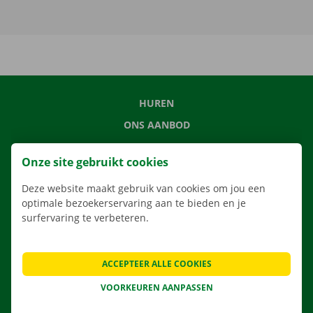
HUREN
ONS AANBOD
ONZE DIENSTEN
Onze site gebruikt cookies
LOCATIES
Deze website maakt gebruik van cookies om jou een
APP
optimale bezoekerservaring aan te bieden en je
VERHUISOPLOSSINGEN
surfervaring te verbeteren.
ACCEPTEER ALLE COOKIES
CONTACTEER ONS
VOORKEUREN AANPASSEN
VEELGESTELDE VRAGEN